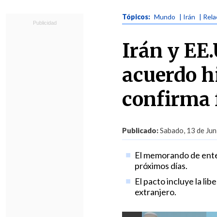
Tópicos:
Mundo
| Irán
| Rel
Irán y EE.
acuerdo hi
confirma 
Publicado:
Sabado, 13 de Jun
El memorando de enten
próximos días.
El pacto incluye la li
extranjero.