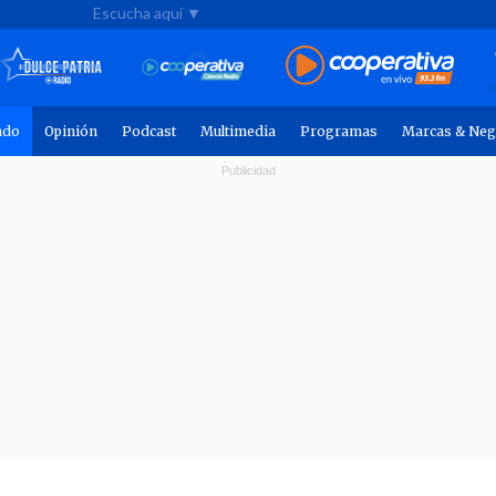
Escucha aquí ▼
ndo
Opinión
Podcast
Multimedia
Programas
Marcas & Neg