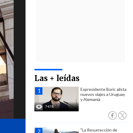
Las + leídas
Expresidente Boric alista
nuevos viajes a Uruguay
y Alemania
7478
"La Resurrección de