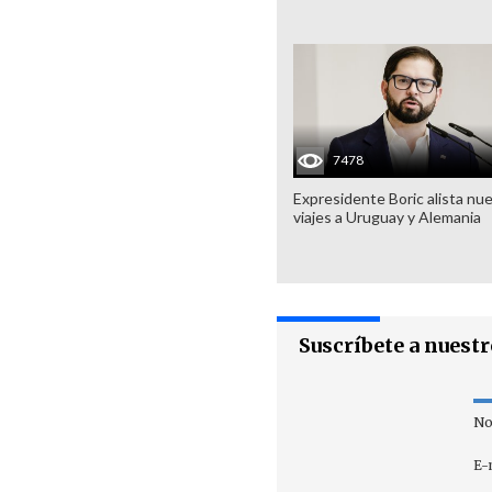
7478
Expresidente Boric alista nu
viajes a Uruguay y Alemania
Suscríbete a nuest
No
E-