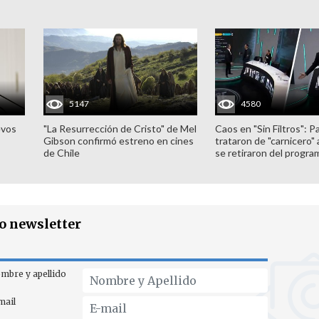
5147
4580
evos
"La Resurrección de Cristo" de Mel
Caos en "Sin Filtros": P
Gibson confirmó estreno en cines
trataron de "carnicero"
de Chile
se retiraron del progra
ro newsletter
mbre y apellido
mail