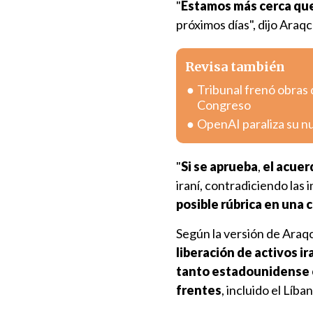
"
Estamos más cerca qu
próximos días", dijo Araqc
Revisa también
Tribunal frenó obras d
Congreso
OpenAI paraliza su n
"
Si se aprueba
,
el acuer
iraní, contradiciendo la
posible rúbrica en una
Según la versión de Araqc
liberación de activos i
tanto estadounidense 
frentes
, incluido el Líba