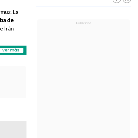
rmuz. La
aba de
e Irán