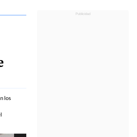
e
n los
l