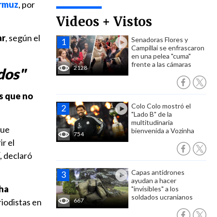
Ormuz
, por
Videos + Vistos
ar
, según el
Senadoras Flores y
Campillai se enfrascaron
en una pelea "cuma"
frente a las cámaras
2128
dos"
s que no
Colo Colo mostró el
"Lado B" de la
multitudinaria
que
bienvenida a Vozinha
754
ir el
, declaró
Capas antidrones
ayudan a hacer
ha
"invisibles" a los
soldados ucranianos
riodistas en
667