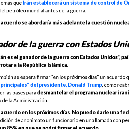
además que
Irán establecerá un sistema de control de 
el petróleo mundial antes de la guerra.
 acuerdo se abordaría más adelante la cuestión nucle
nador de la guerra con Estados Uni
rán es el ganador de la guerra con Estados Unidos
",
paí
rotar a la República Islámica
.
bién se espera firmar "en los próximos días" un acuerdo 
s principales" del presidente
,
Donald Trump
, como reabr
r las bases para
desmantelar el programa nuclear iraní
o de la Administración.
 acuerdo en los próximos días
.
No puedo darle una fec
ondición de anonimato un funcionario en una llamada con pe
un 85% en que se podrá firmar el acuerdo
.