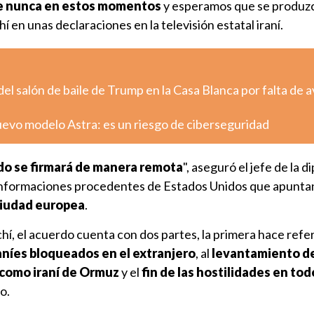
e nunca en estos momentos
y esperamos que se produzc
hí en unas declaraciones en la televisión estatal iraní.
el salón de baile de Trump en la Casa Blanca por falta de a
uevo modelo Astra: es un riesgo de ciberseguridad
do se firmará de manera remota
", aseguró el jefe de la 
s informaciones procedentes de Estados Unidos que apunta
 ciudad europea
.
hí, el acuerdo cuenta con dos partes, la primera hace refe
raníes bloqueados en el extranjero
, al
levantamiento d
como iraní de Ormuz
y el
fin de las hostilidades en tod
no.