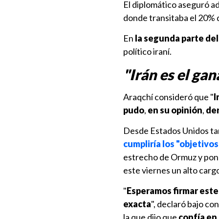
El diplomático aseguró 
donde transitaba el 20% d
En
la segunda parte del
político iraní.
"Irán es el ga
Araqchí consideró que "
I
pudo
,
en su opinión
,
der
Desde Estados Unidos tam
cumpliría los "objetivo
estrecho de Ormuz y pone
este viernes un alto carg
"
Esperamos firmar este
exacta
", declaró bajo c
la que dijo que
confía en 