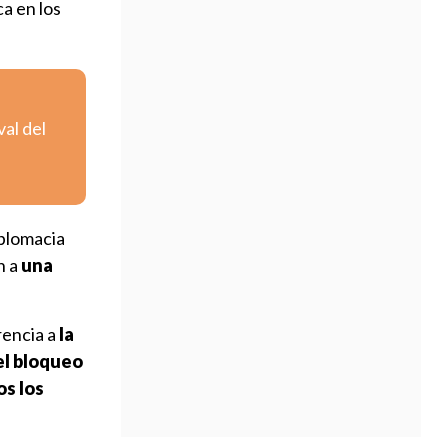
a en los
val del
diplomacia
n a
una
rencia a
la
el bloqueo
os los