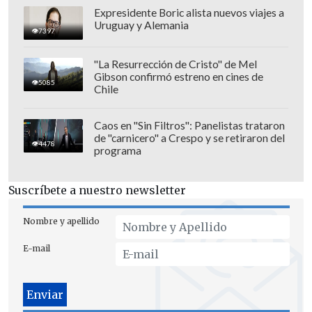
Expresidente Boric alista nuevos viajes a
Uruguay y Alemania
7397
"La Resurrección de Cristo" de Mel
Gibson confirmó estreno en cines de
5085
Chile
Caos en "Sin Filtros": Panelistas trataron
de "carnicero" a Crespo y se retiraron del
4478
programa
Y añadieron: "Hemos realizado nuestro
Suscríbete a nuestro newsletter
trabajo periodístico para intentar
esclarecer la naturaleza del potencial
Nombre y apellido
comprador, y
lo que ha surgido no nos
E-mail
tranquiliza en absoluto, sino todo lo
contrario
. Hemos expresado
públicamente nuestra
indignación y