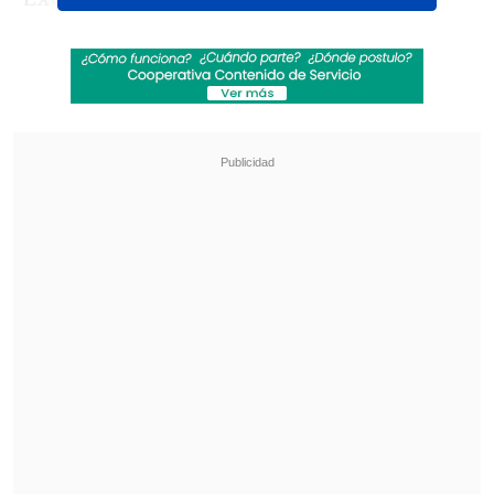
anunció hace unos meses la venta de
Gedi, su grupo editorial, que incluye
La
Repubblica
,
La Stampa
y otros medios y
emisoras de radio.
Revisa también
Al alero de Trump e Israel, De la Espriella da un
giro a la política exterior colombiana
Perú tendrá sus feriados los días viernes:
buscan potenciar el turismo
"Sabemos que Exor está en
conversaciones para vender Gedi al
grupo griego Antenna.
Sin embargo
,