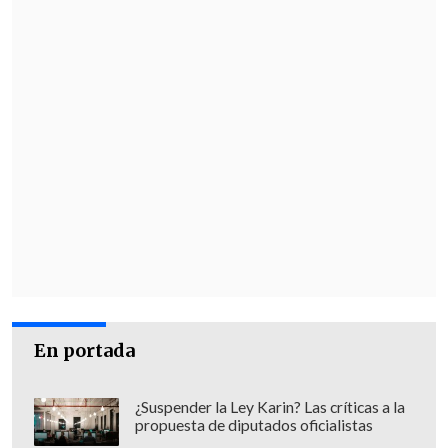
venta al conglomerado editorial
internacional propiedad del armador
griego
Theodore Kyriakou
con negocios
en los sectores de comunicación,
transporte marítimo, finanzas e
inmobiliario.
Mientras, el Gobierno de la
ultradrechista
Giorgia Meloni
sigue la
operación pero por el momento s
in
tomar decisiones.
En portada
¿Suspender la Ley Karin? Las críticas a la
propuesta de diputados oficialistas