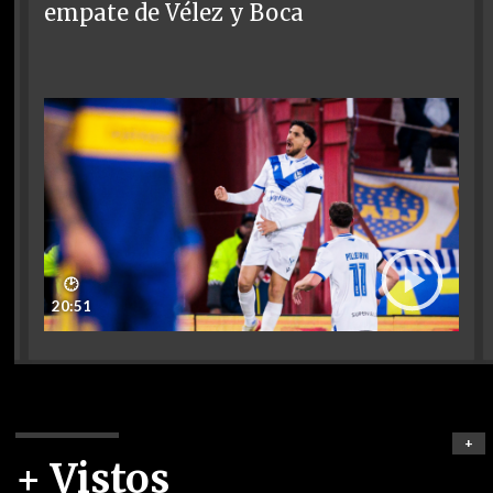
empate de Vélez y Boca
🕑
20:51
+
+ Vistos