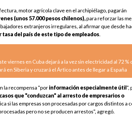
fectura, motor agrícola clave en el archipiélago, pagarán
yenes (unos 57.000 pesos chilenos),
para reforzar las m
abajadores extranjeros irregulares, al afirmar que desde h
r tasa del país de este tipo de empleados
.
e viernes en Cuba dejará a la vez sin electricidad al 72 % d
rá en Siberia y cruzará el Ártico antes de llegar a España
en la recompensa "por
información especialmente útil
",
casos que "conduzcan" al arresto de empresarios o
lica si las empresas son procesadas por cargos distintos a 
n procesadas pero no se producen arrestos", agregó.