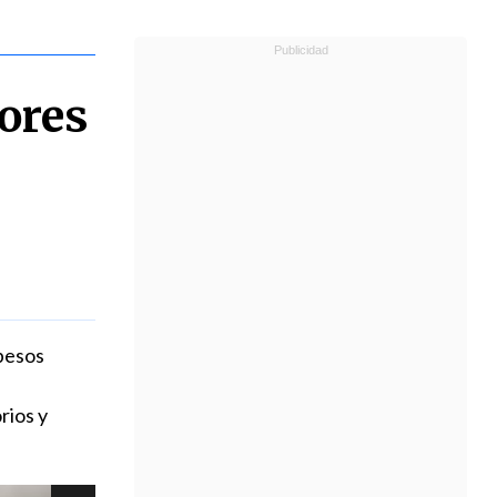
ores
pesos
rios y