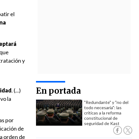
atir el
una
eptará
 que
tratación y
En portada
lidad
. (...)
vo la
"Redundante" y "no del
todo necesaria": las
críticas a la reforma
constitucional de
as por
seguridad de Kast
icación de
una orden de