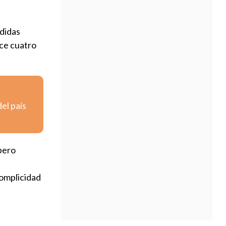
edidas
ace cuatro
el país
 pero
complicidad