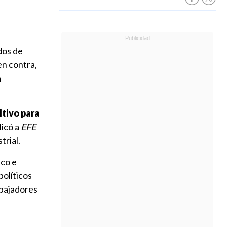
dos de
en contra,
a
ltivo para
licó a
EFE
trial.
ico e
políticos
abajadores