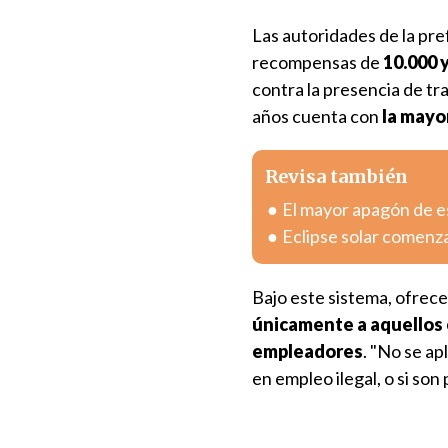
Las autoridades de la pre
recompensas de
10.000 
contra la presencia de tr
años cuenta con
la mayo
Revisa también
El mayor apagón de est
Eclipse solar comenza
Bajo este sistema, ofrec
únicamente a aquellos 
empleadores
. "No se ap
en empleo ilegal, o si so