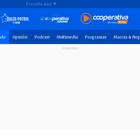
Escucha aquí ▼
ndo
Opinión
Podcast
Multimedia
Programas
Marcas & Neg