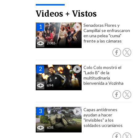
Videos + Vistos
Senadoras Flores y
Campillai se enfrascaron
en una pelea "cuma"
frente a las cámaras
2085
Colo Colo mostró el
"Lado B" de la
multitudinaria
bienvenida a Vozinha
694
Capas antidrones
ayudan a hacer
"invisibles" a los
soldados ucranianos
658