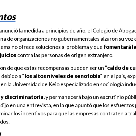
ntos
nunció la medida a principios de año, el Colegio de Aboga
ena de organizaciones no gubernamentales alzaron su voz 
tema no ofrece soluciones al problema y que
fomentará l
juicios
contra las personas de origen extranjero.
ron de que estas recompensas pueden ser un
"caldo de cu
"
debido a
"los altos niveles de xenofobia"
en el país, exp
 en la Universidad de Keio especializado en sociología indus
y discriminatoria,
y permanecerá bajo un escrutinio públ
dijo en una entrevista, en la que apuntó que los esfuerzos 
minar los incentivos para que las empresas contraten a tr
dos.
l