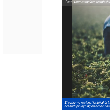
Foto:
timmossholder, unsplash.c
El gobierno regional justificó la
del archipiélago nipón desde hac