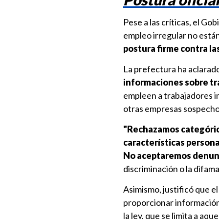
Pese a las críticas, el Go
empleo irregular no está
postura firme contra la
La prefectura ha aclarad
informaciones sobre tr
empleen a trabajadores i
otras empresas sospechos
"Rechazamos categóric
características persona
No aceptaremos denun
discriminación o la difama
Asimismo, justificó que 
proporcionar información 
la ley, que se limita a aq