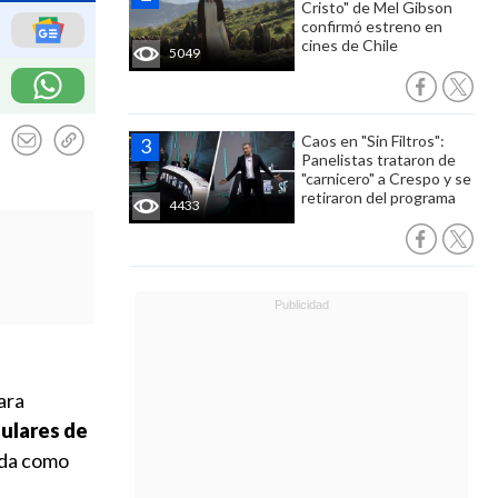
Cristo" de Mel Gibson
confirmó estreno en
cines de Chile
5049
Caos en "Sin Filtros":
Panelistas trataron de
"carnicero" a Crespo y se
retiraron del programa
4433
ara
ulares de
dida como