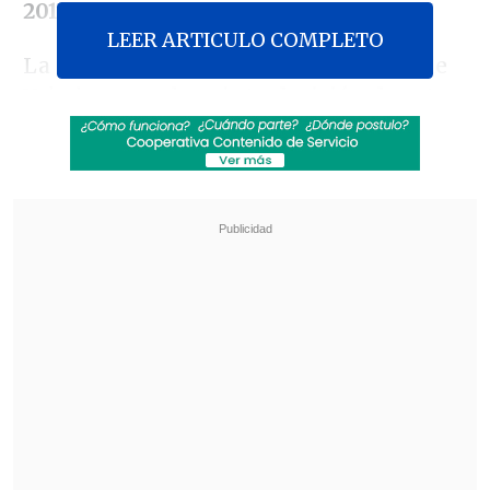
2011.
LEER ARTICULO COMPLETO
La sentencia del Tribunal de Distrito de
Yokohama es la
quinta decisión de este
tipo
que establece la responsabilidad
del gobierno de Japón en el desastre
y
la
octava contra Tokyo Electric Power
Company (Tepco)
, entre las
aproximadamente
30 demandas
colectivas
interpuestas por desplazados
y afectados por el accidente.
Revisa también
Varios ataques con explosivos marcan inicio
del nuevo gobierno de Colombia
Carmona viajó a Cuba por segunda vez este