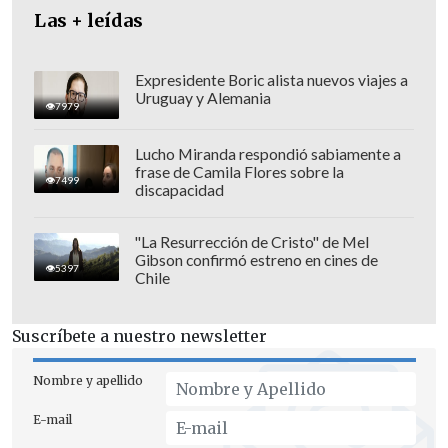
Las + leídas
terremoto y tsunami
del
11 de marzo de
2011.
Expresidente Boric alista nuevos viajes a
Uruguay y Alemania
7979
Lucho Miranda respondió sabiamente a
frase de Camila Flores sobre la
7499
discapacidad
"La Resurrección de Cristo" de Mel
Gibson confirmó estreno en cines de
5397
Chile
Suscríbete a nuestro newsletter
Nombre y apellido
El juez Ken Nakadaira señaló hoy en la
E-mail
sentencia, recogida por la agencia local