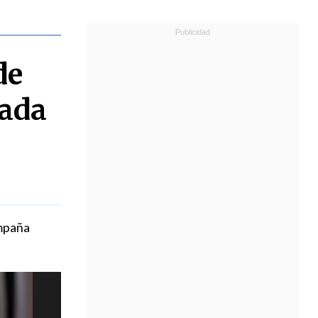
de
ada
ampaña