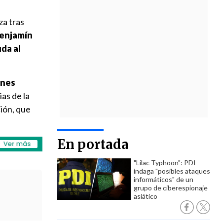
za tras
enjamín
da al
ones
ias de la
ión, que
En portada
"Lilac Typhoon": PDI
indaga "posibles ataques
informáticos" de un
grupo de ciberespionaje
asiático