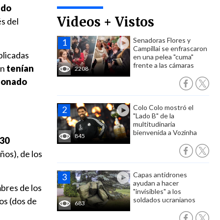
ado
Videos + Vistos
és del
Senadoras Flores y
Campillai se enfrascaron
blicadas
en una pelea "cuma"
frente a las cámaras
ón
tenían
2208
cionado
Colo Colo mostró el
"Lado B" de la
multitudinaria
bienvenida a Vozinha
845
230
iños), de los
Capas antidrones
ayudan a hacer
bres de los
"invisibles" a los
os (dos de
soldados ucranianos
683