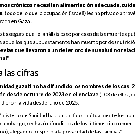
rmos crónicos necesitan alimentación adecuada, cuid
s
, todo de lo que la ocupación (israelí) les ha privado a trav
trada en Gaza".
t asegura que "el análisis caso por caso de las muertes pu
de aquellos que supuestamente han muerto por desnutrici
evias que llevaron a un deterioro de su salud no rela
nal
".
 las cifras
anidad gazatí no ha difundido los nombres de los casi 
ón desde octubre de 2023 en el enclave
(103 de ellos, n
dieron la vida desde julio de 2025.
inisterio de Sanidad ha compartido habitualmente los nom
sin embargo, rechazó difundir los de los últimos cinco muert
año), alegando "respeto a la privacidad de las familias".