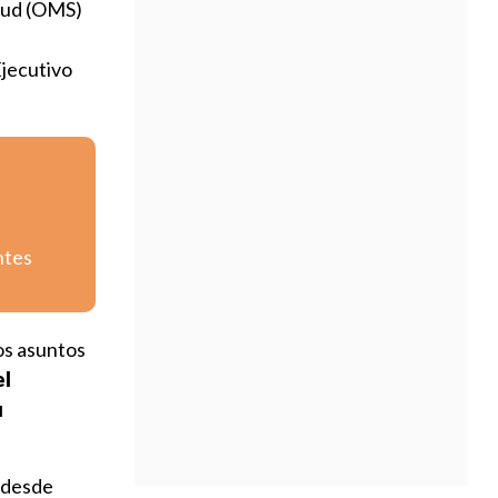
alud (OMS)
 Ejecutivo
ntes
los asuntos
el
u
 desde