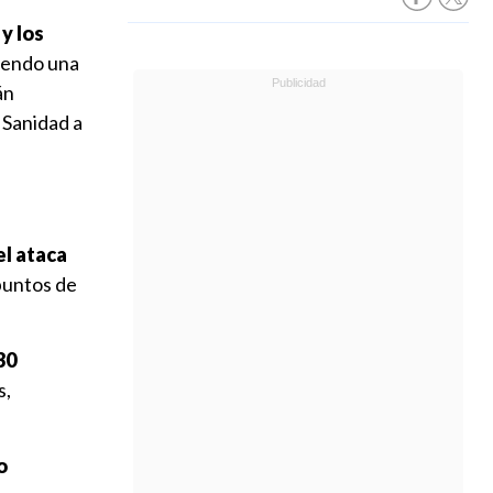
y los
riendo una
án
 Sanidad a
el ataca
 puntos de
30
s,
o