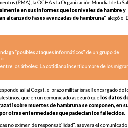
entos (PMA), la OCHA y la Organización Mundial de la S
lmente en sus informes que los niveles de hambre y
han alcanzado fases avanzadas de hambruna
", alegó el
indaga "posibles ataques informáticos" de un grupo de
co
ntre los árboles: La cotidiana incertidumbre de los migra
esponde así al Cogat, el brazo militar israelí encargado de 
s palestinos, que en un comunicado aseguró que
los datos d
gazatí sobre muertes de hambruna se componen, en s
 por otras enfermedades que padecían los fallecidos
.
as no eximen de responsabilidad", asevera el comunicado