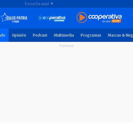
Escucha aquí ▼
ndo
Opinión
Podcast
Multimedia
Programas
Marcas & Neg