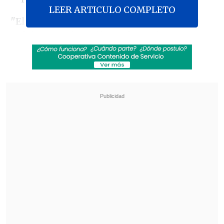
LEER ARTICULO COMPLETO
"El acuerdo incluye la liberación de 10
prisioneros israelíes y de varios
cadáveres,
a cambio de la liberación de
un número acordado de prisioneros
palestinos, garantizada por los
mediadores. El movimiento está
esperando una respuesta de este marco",
aseguraron los islamistas en un
comunicado.
Revisa también
Pentágono libera nuevos archivos sobre
eventos ovni
Abelardo de la Espriella asumió la presidencia