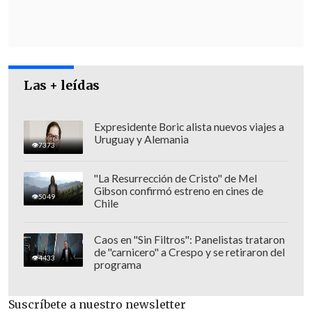
y "documentos de inteligencia".
Las + leídas
Expresidente Boric alista nuevos viajes a
Uruguay y Alemania
7373
"La Resurrección de Cristo" de Mel
Gibson confirmó estreno en cines de
5049
Chile
Caos en "Sin Filtros": Panelistas trataron
de "carnicero" a Crespo y se retiraron del
Desde que Israel comenzó la ofensiva
4433
programa
terrestre el pasado 27 de octubre, 158
militares israelíes murieron y 2.023
Suscríbete a nuestro newsletter