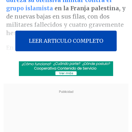
grupo islamista
en la Franja palestina,
y
de nuevas bajas en sus filas, con dos
militares fallecidos y cuatro gravemente
heridos, entre ellos un oficial.
LEER ARTICULO COMPLETO
En un comunicado, el Ejército de Israel
dijo que envió en las últimas horas
"docenas" de aviones de combate contra
"accesos a túneles, infraestructura y
puestos militares"
de Hamás en el
enclave costero.
Revisa también
El mayor apagón de este viernes en Cuba
dejará a la vez sin electricidad al 72 % del país