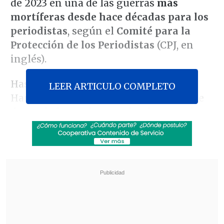
de 2023 en una de las guerras
más
mortíferas desde hace décadas para los
periodistas
, según el
Comité para la
Protección de los Periodistas
(CPJ, en
inglés).
Hasta el 11 de agosto, el Gobierno de
LEER ARTICULO COMPLETO
Hamás en Gaza ha registrado la muerte
de
238 informadores palestinos
por la
ofensiva israelí, en un recuento que
incluye a
periodistas, influencers y
otros creadores de contenido
.
Revisa también
Varios ataques con explosivos marcan inicio
del nuevo gobierno de Colombia