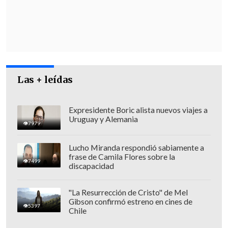
Mohammed Noufal y Moamen Aliwa
,
todos ellos trabajadores de la cadena
catarí
Al Jazeera
; así como el periodista
Mohammed Khalidi
, de la plataforma
digital palestina
Sahat
.
Las + leídas
Expresidente Boric alista nuevos viajes a
Uruguay y Alemania
7979
Lucho Miranda respondió sabiamente a
frase de Camila Flores sobre la
7499
discapacidad
"La Resurrección de Cristo" de Mel
Gibson confirmó estreno en cines de
5397
Chile