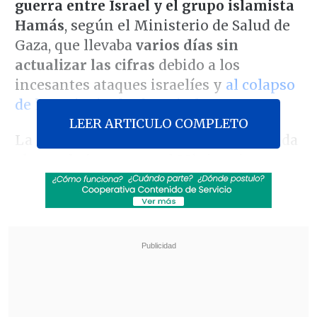
guerra entre Israel y el grupo islamista
Hamás
, según el Ministerio de Salud de
Gaza, que llevaba
varios días sin
actualizar las cifras
debido a los
incesantes ataques israelíes y
al colapso
de los principales hospitales.
LEER ARTICULO COMPLETO
La cifra anterior de víctimas fue ofrecida
el pasado jueves
por el Ministerio, que
entonces informó de
la muerte de más
de 11.500 personas
en la Franja, donde
más de 29.800 personas han resultado
heridas, el 70% de ellas mujeres, niños y
ancianos, según la misma fuente.
Revisa también