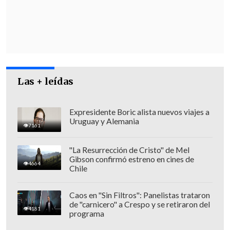
Las + leídas
Expresidente Boric alista nuevos viajes a
Uruguay y Alemania
7161
"La Resurrección de Cristo" de Mel
Gibson confirmó estreno en cines de
HOSPITALES COLAPSADOS
4664
Chile
De los 24 hospitales con capacidad para
Caos en "Sin Filtros": Panelistas trataron
pacientes hospitalizados en el norte de
de "carnicero" a Crespo y se retiraron del
4181
programa
la Franja, sólo uno,
Al Ahli en la ciudad