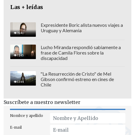
visita. La
mujeres periodistas
,
sin
Las + leídas
embargo
,
no tuvieron acceso a este
punto
, tal y como atestiguó la agencia de
Expresidente Boric alista nuevos viajes a
Uruguay y Alemania
noticias
EFE
.
7840
Lucho Miranda respondió sabiamente a
frase de Camila Flores sobre la
7145
discapacidad
"La Resurrección de Cristo" de Mel
Gibson confirmó estreno en cines de
5344
Chile
Suscríbete a nuestro newsletter
Nombre y apellido
E-mail