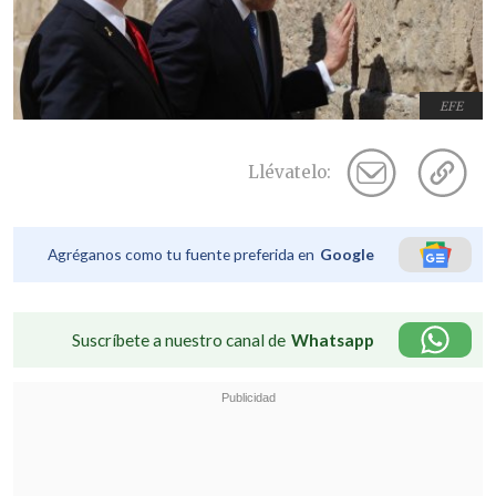
EFE
Llévatelo:
Agréganos como tu fuente preferida en
Google
Suscríbete a nuestro canal de
Whatsapp