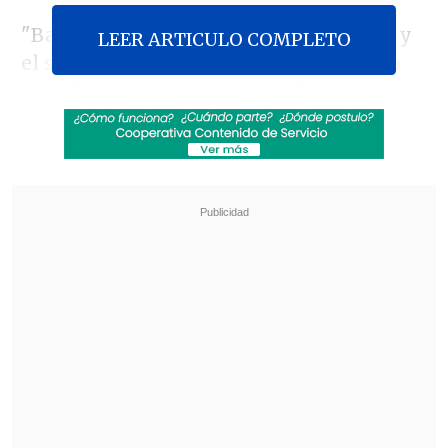
"Bajo la presidencia de Donald Trump y
LEER ARTICULO COMPLETO
el secretario Rubio,
esta alianza nunca
ha sido tan fuerte y lo agradecemos
profundamente
", dijo el primer ministro
israelí mientras visitaban los túneles
subterráneos del Muro de los Lamentos
acompañados por el embajador de EEUU
en Israel,
Mike Huckabee
, y sus
respectivas esposas.
Revisa también
Colonos israelíes atacaron mezquita en
Cisjordania y el Ejército arrestó a 7 fieles
Cuatro personas murieron tras estrellarse un
helicóptero en área boscosa de Río de Janeiro