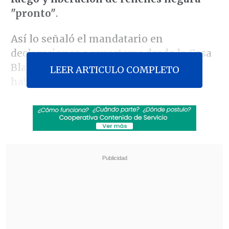
"pronto"
.
Así lo señaló el mandatario en
declaraciones a reporteros desde la Casa
Blanca, el presidente, poco después de
LEER ARTICULO COMPLETO
haber lanzado en la plataforma Truth
Social
una "última advertencia" a
Hamás para liberar a los rehenes
israelíes
.
Revisa también
Colonos israelíes atacaron mezquita en
Cisjordania y el Ejército arrestó a 7 fieles
Cuatro personas murieron tras estrellarse un
helicóptero en área boscosa de Río de Janeiro