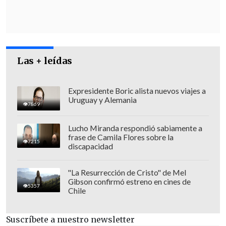
Las + leídas
Expresidente Boric alista nuevos viajes a
Uruguay y Alemania
Los mensajes de Trump tiene lugar
7869
momentos después de conocerse que el
Lucho Miranda respondió sabiamente a
enviado especial EE.UU. en Oriente
frase de Camila Flores sobre la
7215
Medio,
Steve Witkoff,
envió la semana
discapacidad
pasada
una nueva propuesta a Hamás
para alcanzar un acuerdo sobre los
"La Resurrección de Cristo" de Mel
Gibson confirmó estreno en cines de
rehenes de Gaza
y sobre un alto el fuego
5357
Chile
a través de un activista por la paz israelí,
según una exclusiva de Axios.
Suscríbete a nuestro newsletter