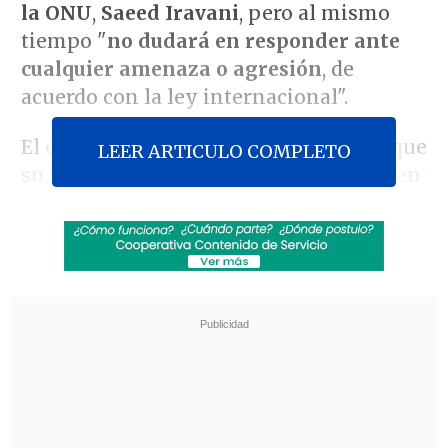
la ONU
,
Saeed Iravani
, pero al mismo
tiempo "
no dudará en responder ante
cualquier amenaza o agresión
, de
acuerdo con la ley internacional".
El embajador dejó, además, muy claro que
LEER ARTICULO COMPLETO
su país "
no tiene intención de entrar en
conflicto con Estados Unidos
en la
región", y de hecho -subrayó- su país ha
demostrado "
compromiso con la paz
y
contención" tras demostrarse la
implicación de EE.UU. en la intercepción
de drones y misiles iraníes.
Revisa también
Varios ataques con explosivos marcan inicio