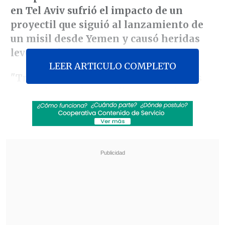
en Tel Aviv sufrió el impacto de un
proyectil
que siguió al lanzamiento de
un misil desde Yemen y causó heridas
leves a seis personas.
LEER ARTICULO COMPLETO
"Tras el sonido de las sirenas en varias
zonas de Israel,
se realizaron varios
intentos de interceptar un misil
lanzado desde Yemen. Se detectó una
caída en la zona del Aeropuerto Ben
Gurión.
El incidente está bajo
investigación", informó el Ejército sin
que, de momento, haya dado más
detalles del incidente.
Revisa también