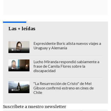
La explosión
dejó al menos seis
personas heridas,
de las cuales
cuatro
sufrieron lesiones directamente
relacionadas con la explosión
y otras
dos heridas en su camino a refugios,
Las + leídas
informó el servicio de emergencias
israelí Magen David Adom (MDA).
Expresidente Boric alista nuevos viajes a
Uruguay y Alemania
7741
Lucho Miranda respondió sabiamente a
frase de Camila Flores sobre la
6727
discapacidad
"La Resurrección de Cristo" de Mel
Gibson confirmó estreno en cines de
5267
Chile
Suscríbete a nuestro newsletter