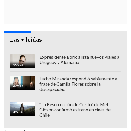
Las + leídas
Expresidente Boric alista nuevos viajes a
Uruguay y Alemania
7825
Siria vivió esta semana una nueva
Lucho Miranda respondió sabiamente a
frase de Camila Flores sobre la
oleada de violencia que dejó ya más de
7095
discapacidad
una 30 muertos en la ciudad meridional
de Al Sueida
, de mayoría drusa y donde
"La Resurrección de Cristo" de Mel
Gibson confirmó estreno en cines de
grupos armados locales se enfrentan a
5338
Chile
clanes beduinos, con incidentes también
vinculados a las fuerzas