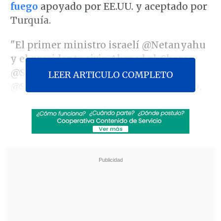
fuego
apoyado por EE.UU. y aceptado por
Turquía.
"El primer ministro israelí @Netanyahu
y el presidente sirio Ahmed al-Sharaa
@SyPresidency, con el apoyo de EEUU
LEER ARTICULO COMPLETO
@SecRubio,
acordaron un alto al fuego,
aceptado por Turquía, Jordania y sus
vecinos"
, informó Barrack en su perfil de
X.
Revisa también
Colonos israelíes atacaron mezquita en
Cisjordania y el Ejército arrestó a 7 fieles
Cuatro personas murieron tras estrellarse un
helicóptero en área boscosa de Río de Janeiro