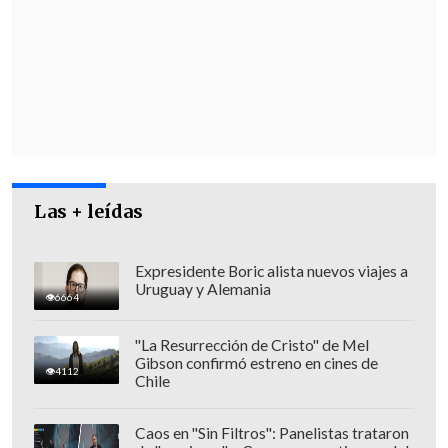
[Lea también]
Chile sostiene en la ONU
que "el respeto del derecho
internacional no admite excepciones"
Minutos antes, al comienzo de la sesión,
el
secretario general de la ONU, António
Guterres, alertaba sobre el riesgo de que
crezca la inestabilidad interna en
Las + leídas
Venezuela
y el posible impacto regional
que esto conllevaría, pidiendo un
Expresidente Boric alista nuevos viajes a
"diálogo inclusivo y democrático".
Uruguay y Alemania
6664
"La Resurrección de Cristo" de Mel
Gibson confirmó estreno en cines de
4112
Chile
Caos en "Sin Filtros": Panelistas trataron