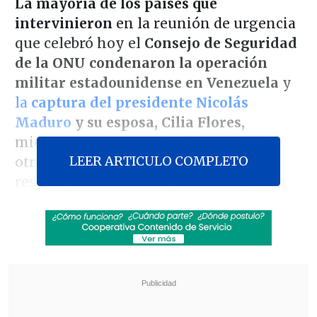
La mayoría de los países que
intervinieron
en la reunión de urgencia
que celebró hoy el
Consejo de Seguridad
de la ONU condenaron la operación
militar estadounidense en Venezuela
y
la
captura del presidente Nicolás
Maduro
y su esposa, Cilia Flores,
mientras que
Argentina la respaldó
y
LEER ARTICULO COMPLETO
otras naciones se limitaron a pedir
respeto a la soberanía y una transición
pacífica.
Washington, impermeable a las críticas,
aseguró que no se trató de un acto de
guerra, sino de
una acción "necesaria y
legítima".