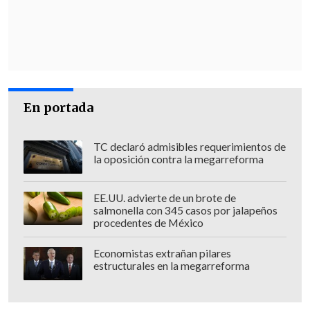
delitos relacionados con armas, tras ser
capturados en Caracas.
Maduro indicó que sigue siendo el
presidente de Venezuela y que es un
"prisionero de guerra", mientras que
el
En portada
embajador venezolano, Samuel
Moncada, denunciaba ante el Consejo la
TC declaró admisibles requerimientos de
"violación flagrante" del derecho
la oposición contra la megarreforma
internacional por parte de Estados
Unidos
y reivindicaba el respeto a la
EE.UU. advierte de un brote de
salmonella con 345 casos por jalapeños
inmunidad, la liberación y retorno del
procedentes de México
dirigente.
Economistas extrañan pilares
[Lea también]
Machado agradece
estructurales en la megarreforma
"firmeza" de Trump y dice que
Venezuela será "principal aliado" de