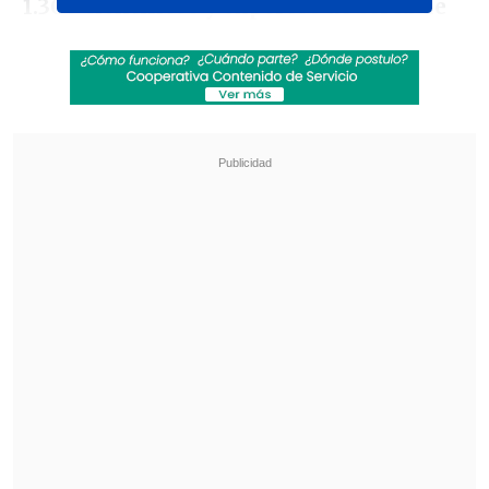
1.300 científicos y expertos de cerca de
60 países.
"Esta es la primera vez que se reúne una
cantidad tan grande de científicas y
científicos para analizar todos los
temas propios de la ciencia antártica"
,
destacó el ministro de Relaciones
Exteriores durante el acto.
Revisa también
EE.UU. advierte de un brote de salmonella con
345 casos por jalapeños procedentes de
México
Pese a la tregua: Israel lanzó su mayor número
de proyectiles al Líbano