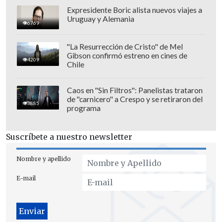
que subraya la importancia de estudiar y
Expresidente Boric alista nuevos viajes a
Uruguay y Alemania
comprender esta región", precisó el
6769
canciller.
"La Resurrección de Cristo" de Mel
Gibson confirmó estreno en cines de
4209
Chile
Caos en "Sin Filtros": Panelistas trataron
de "carnicero" a Crespo y se retiraron del
3885
programa
Suscríbete a nuestro newsletter
Nombre y apellido
E-mail