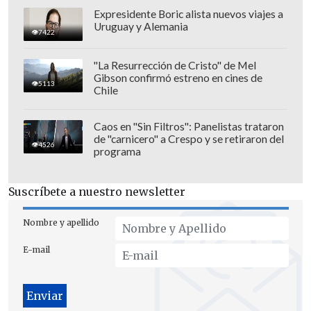
Expresidente Boric alista nuevos viajes a
Uruguay y Alemania
7422
El virus se ha encontrado
en 42
animales: en 28 cadáveres de especies
"La Resurrección de Cristo" de Mel
Gibson confirmó estreno en cines de
como la foca cangrejera, skuas
5113
Chile
(págalos), gaviota, paloma antártica,
pingüino Adelia y pingüino Papúa) y en
Caos en "Sin Filtros": Panelistas trataron
14 individuos vivos de skuas y pingüinos
de "carnicero" a Crespo y se retiraron del
4526
programa
de Adelia y Papúa,
informa un
comunicado del CSIC.
Suscríbete a nuestro newsletter
"La carga viral en los animales muertos
Nombre y apellido
fue muy alta
, lo que indica un riesgo de
exposición al virus en la proximidad de
E-mail
los cadáveres", según Alcamí.
El hallazgo, apuntó el investigador,