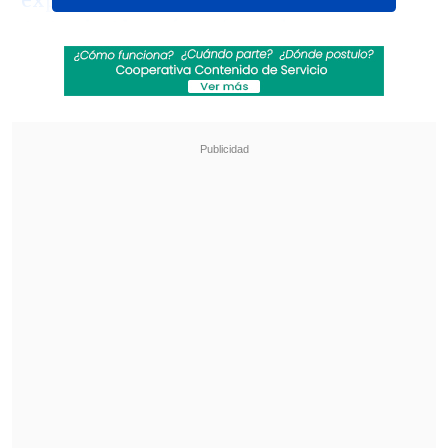
expedición científica liderara por
Antonio Alcamí
, profesor de
investigación del CSIC en el Centro de
Biología Molecular Severo Ochoa
(CBMSO-CSIC-UAM) español
, quien
detectó la presencia del virus en la
Antártida hace justo un año.
Revisa también
Al alero de Trump e Israel, De la Espriella da un
giro a la política exterior colombiana
Perú tendrá sus feriados los días viernes:
buscan potenciar el turismo
La expedición científica CSIC-UNESPA,