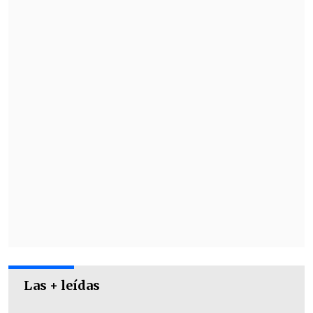
que desde el pasado enero monitoriza la
presencia de este virus en la Antártida,
confirmó que
ya se encuentra en todas
las especies de seis islas del mar de
Weddell, en la Antártida.
Las + leídas