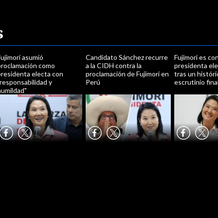
s
ujimori asumió
Candidato Sánchez recurre
Fujimori es co
proclamación como
a la CIDH contra la
presidenta el
presidenta electa con
proclamación de Fujimori en
tras un histór
responsabilidad y
Perú
escrutinio fina
humildad"