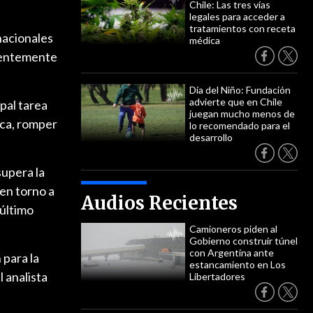
Chile: Las tres vías
legales para acceder a
tratamientos con receta
nacionales
médica
dientemente
Día del Niño: Fundación
advierte que en Chile
ipal tarea
juegan mucho menos de
ica, romper
lo recomendado para el
desarrollo
supera la
 en torno a
Audios Recientes
 último
Camioneros piden al
Gobierno construir túnel
con Argentina ante
 para la
estancamiento en Los
 analista
Libertadores