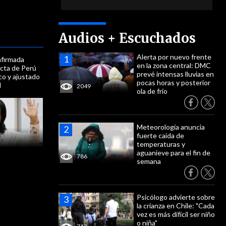
Audios + Escuchados
Alerta por nuevo frente
nfirmada
en la zona central: DMC
ecta de Perú
prevé intensas lluvias en
ico y ajustado
pocas horas y posterior
l
2049
ola de frío
Meteorología anuncia
fuerte caída de
temperaturas y
aguanieve para el fin de
786
semana
Psicólogo advierte sobre
la crianza en Chile: "Cada
vez es más difícil ser niño
o niña"