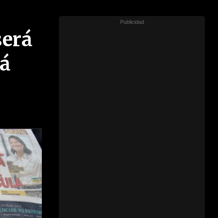
será
rá