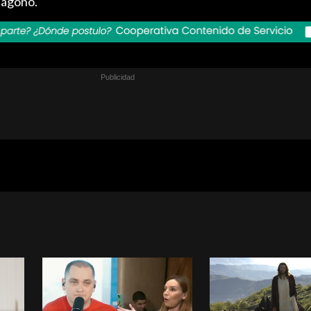
tágono.