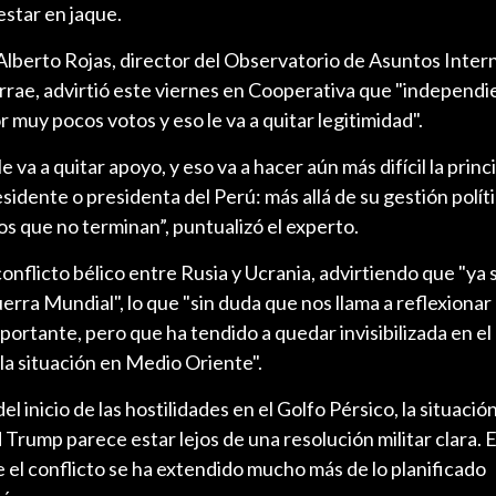
estar en jaque.
Alberto Rojas, director del Observatorio de Asuntos Inter
Terrae, advirtió este viernes en Cooperativa que "indepen
r muy pocos votos y eso le va a quitar legitimidad".
e va a quitar apoyo, y eso va a hacer aún más difícil la princ
sidente o presidenta del Perú: más allá de su gestión polít
os que no terminan”, puntualizó el experto.
onflicto bélico entre Rusia y Ucrania, advirtiendo que "ya 
erra Mundial", lo que "sin duda que nos llama a reflexionar
ortante, pero que ha tendido a quedar invisibilizada en el
la situación en Medio Oriente".
l inicio de las hostilidades en el Golfo Pérsico, la situación
Trump parece estar lejos de una resolución militar clara. El
 el conflicto se ha extendido mucho más de lo planificado