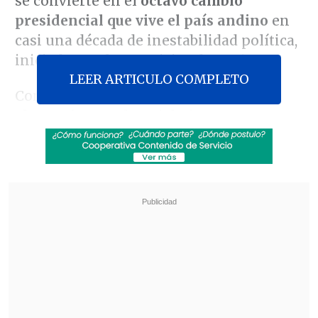
se convierte en el
octavo cambio
presidencial
que vive el país andino
en
casi una década de inestabilidad política,
iniciada tras los comicios de 2016.
LEER ARTICULO COMPLETO
Con
75 votos a favor, 24 en contra y 3
abstenciones,
el Legislativo peruano
resolvió
sacar del poder a Jerí
por las
investigaciones abiertas en su contra en
su corto mandato de apenas cuatro
meses a raíz de
varias reuniones
semiclandestinas con empresarios
chinos contratistas del Estado
y
presuntas
irregularidades en la
contratación de funcionarias
que
previamente tuvieron reuniones con él
en el Palacio de Gobierno.