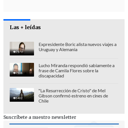
Las + leídas
Expresidente Boric alista nuevos viajes a
Uruguay y Alemania
7979
Lucho Miranda respondió sabiamente a
frase de Camila Flores sobre la
7508
discapacidad
Jerí ejercía de manera interina la
Presidencia de Perú en su condición de
"La Resurrección de Cristo" de Mel
presidente del Congreso, tras la
Gibson confirmó estreno en cines de
5402
destitución de la presidenta Dina
Chile
Boluarte
(2022-2025) en octubre del año
pasado, por lo que al ser censurado como
Suscríbete a nuestro newsletter
máxima autoridad del Parlamento pierde