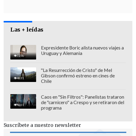
Las + leídas
Expresidente Boric alista nuevos viajes a
"Mientras estas pesquisas siguen
Uruguay y Alemania
7258
adelante,
el Partido Laborista ha
suspendido administrativamente la
"La Resurrección de Cristo" de Mel
Gibson confirmó estreno en cines de
membresía del señor Amesbury
4831
Chile
pendiente de la investigación", agregó.
Caos en "Sin Filtros": Panelistas trataron
Por su parte, Amesbury publicó el sábado
de "carnicero" a Crespo y se retiraron del
4261
programa
en su cuenta de la red social X que se
había involucrado en un incidente
al
Suscríbete a nuestro newsletter
haberse sentido "amenazado en la calle
después de una noche con amigos" y