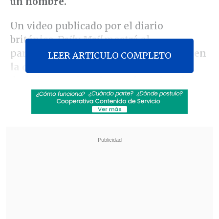
un hombre.
Un video publicado por el diario
británico
Daily Mail
mostró al
parlamentario
golpeando al afectado en
LEER ARTICULO COMPLETO
la cara y tirándolo al suelo,
antes de
darle hasta
seis golpes más en la cabeza.
Revisa también
El sistema sanitario de Cisjordania está al
borde del colapso por retención fiscal israelí
Crisis migratoria: Ceuta exige más presencia
de la Unión Europea en la frontera con
Marruecos
Las imágenes de la cámara de seguridad