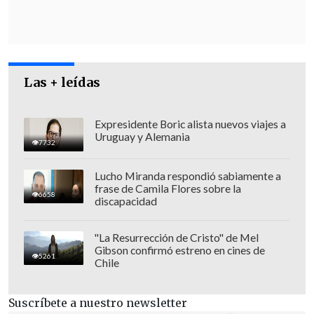
Las + leídas
"Si me preguntan cuál es
la garantía de
Expresidente Boric alista nuevos viajes a
que Prigozhin podrá marcharse a
Uruguay y Alemania
7732
Bielorrusia
, esa es
la palabra del
presidente
", aseguró el portavoz del
Lucho Miranda respondió sabiamente a
frase de Camila Flores sobre la
Kremlin.
6658
discapacidad
[Lea también] La rebelión de los
"La Resurrección de Cristo" de Mel
Wagner, el mayor desafío a Putin en
Gibson confirmó estreno en cines de
5261
Chile
más de 23 años en el poder
El jefe de Wagner anunció horas atrás el
Suscríbete a nuestro newsletter