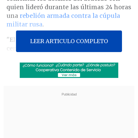
quien lideró durante las últimas 24 horas
una
rebelión armada contra la cúpula
militar rusa
.
"
El caso penal que le fue abierto será
LEER ARTICULO COMPLETO
cerrado
y él (Prigozhin) se irá a
Bielorrusia", afirmó el vocero de la
Presidencia rusa, Dmitri Peskov, citado
por la agencia
TASS
.
Revisa también
Colilla lanzada desató incendio que dejó 168
muertos en Hong Kong, sostiene
investigación
México y Perú reanudan sus relaciones
diplomáticas tras casi un año de ruptura