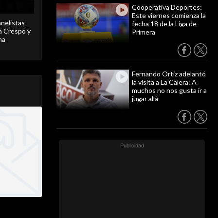
Cooperativa Deportes:
Este viernes comienza la
anelistas
fecha 18 de la Liga de
 a Crespo y
Primera
ma
Fernando Ortiz adelantó
la visita a La Calera: A
muchos no nos gusta ir a
jugar allá