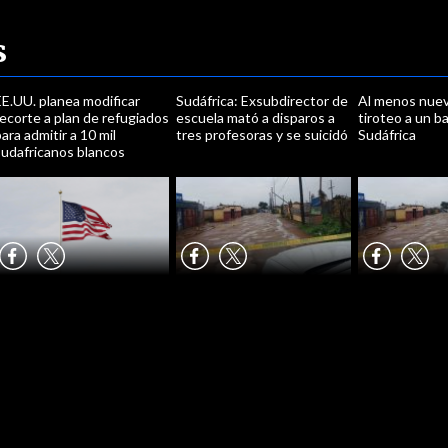
s
E.UU. planea modificar
Sudáfrica: Exsubdirector de
Al menos nue
ecorte a plan de refugiados
escuela mató a disparos a
tiroteo a un b
ara admitir a 10 mil
tres profesoras y se suicidó
Sudáfrica
sudafricanos blancos