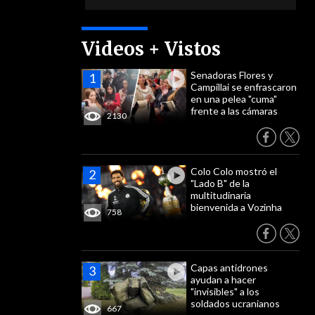
Videos + Vistos
Senadoras Flores y
Campillai se enfrascaron
en una pelea "cuma"
frente a las cámaras
2130
Colo Colo mostró el
"Lado B" de la
multitudinaria
bienvenida a Vozinha
758
Capas antidrones
ayudan a hacer
"invisibles" a los
soldados ucranianos
667