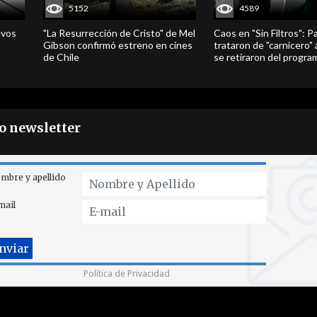
5152
4589
evos
"La Resurrección de Cristo" de Mel
Caos en "Sin Filtros": P
Gibson confirmó estreno en cines
trataron de "carnicero"
de Chile
se retiraron del progra
ro newsletter
mbre y apellido
mail
Política de Privacidad