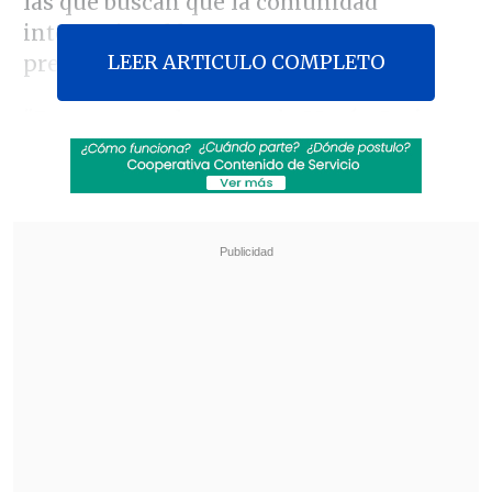
las que buscan que la comunidad
internacional le reconozca como
LEER ARTICULO COMPLETO
presidente a partir de enero.
"Estas no son las actas de
María Corina
Machado
, no son las actas de
Edmundo
González Urrutia
, no son las actas de la
oposición;
son las actas que fueron
emitidas por el Consejo Nacional
Electoral (CNE) con los resultados y que
nosotros recuperamos en un ejercicio
ciudadanía y de vocación
", dijo
Gustavo
Silva
, experto electoral del
Comando
Con Venezuela
, que agrupa a partidos
políticos y organizaciones opositoras.