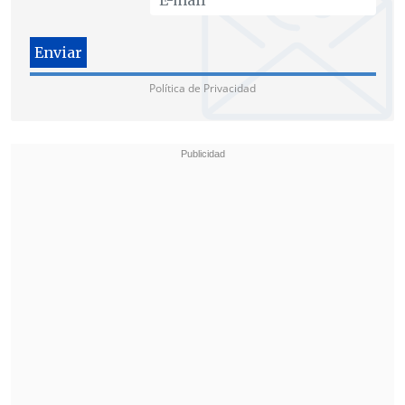
Política de Privacidad
El CNE proclamó en esos comicios la
reelección de
Nicolás Maduro
como
presidente de Venezuela, pero el
organismo
aún no ha publicado las actas
con los resultados desagregados
, pese a
los llamamientos de
Estados Unidos, la
Unión Europea o
países
latinoamericanos como
Brasil o