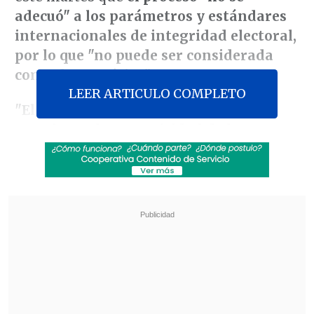
adecuó" a los parámetros y estándares
internacionales de integridad electoral,
por lo que "no puede ser considerada
como democrática".
LEER ARTICULO COMPLETO
"El Centro Carter no puede verificar o
corroborar la autenticidad de los
resultados de la elección presidencial
declarados por el Consejo Nacional
Electoral (CNE) de Venezuela"
, manifestó
en
un comunicado
.
Revisa también
El tifón Dolphin obligó a evacuar a más de
215.000 personas en Shanghái