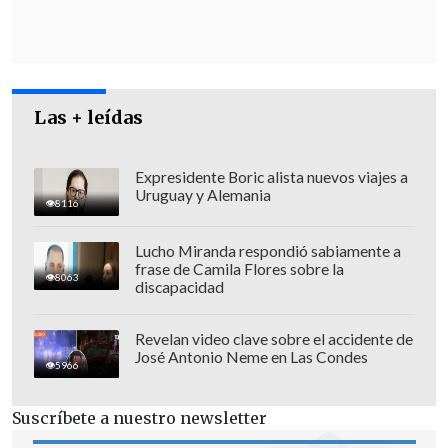
ninguna de sus etapas relevantes y ha
infringido numerosos preceptos de la
propia legislación nacional".
Las + leídas
Expresidente Boric alista nuevos viajes a
Uruguay y Alemania
8116
Lucho Miranda respondió sabiamente a
frase de Camila Flores sobre la
8063
discapacidad
Revelan video clave sobre el accidente de
José Antonio Neme en Las Condes
5966
Suscríbete a nuestro newsletter