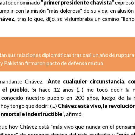
el autodenominado
"primer presidente chavista"
expresó 
mplir con la misión "más dolorosa" de su vida, en alusión
Chávez
, tras lo que, dijo, se vislumbraba un camino "llen
n sus relaciones diplomáticas tras casi un año de ruptura
a y Pakistán firmaron pacto de defensa mutua
mandante Chávez: '
Ante cualquier circunstancia, co
 el pueblo
'. Si hace 12 años (...) me tocó decir la 
 conocido nuestro pueblo en 200 años, luego de la 
hoy tengo que decir: (...)
Chávez está vivo, la revolución
inmortal e indestructible
", afirmó.
que hoy Chávez está "más vivo que nunca en el pensami
millones" de personas dentro del país caribeño y
"más al