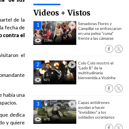
Videos + Vistos
artel de la
Senadoras Flores y
la fecha de
Campillai se enfrascaron
en una pelea "cuma"
o contra el
frente a las cámaras
2186
isitaron el
Colo Colo mostró el
"Lado B" de la
multitudinaria
'comandante
bienvenida a Vozinha
821
e había una
spacios.
Capas antidrones
ayudan a hacer
"invisibles" a los
 que dedica
soldados ucranianos
678
do y quiere