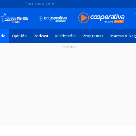
Escucha aquí ▼
ndo
Opinión
Podcast
Multimedia
Programas
Marcas & Neg