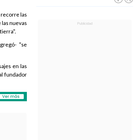
recorre las
e las nuevas
ierra".
agregó- "se
ajes en las
al fundador