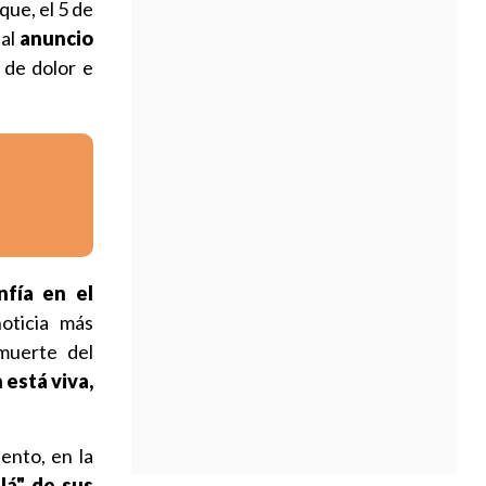
que, el 5 de
 al
anuncio
o de dolor e
nfía en el
noticia más
muerte del
 está viva,
ento, en la
lá" de sus