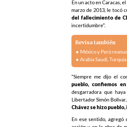
En un acto en Caracas, 
marzo de 2013, le tocó cu
del fallecimiento de 
incertidumbre".
Revisa también
México y Perú reanuda
Arabia Saudí, Turquí
"Siempre me dijo el co
pueblo, confiemos en
desgarradora que haya
Libertador Simón Bolívar, 
Chávez se hizo pueblo, 
En ese sentido, agregó 
acción y en la obra de 