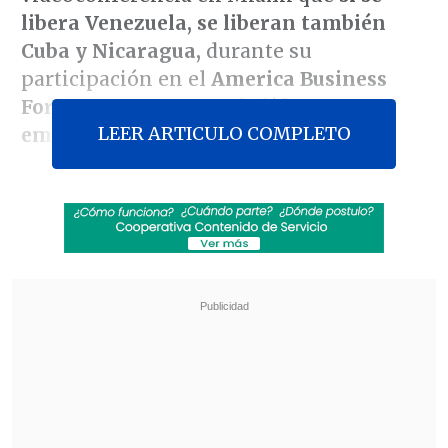
libera Venezuela, se liberan también
Cuba y Nicaragua,
durante su
participación en el
America Business
Forum,
un encuentro de
líderes
LEER ARTICULO COMPLETO
empresariales y políticos.
Machado presentó
su visión sobre cómo
sería la
transición hacia la democracia
en Venezuela,
detallando los
primeros
100 días de un gobierno democrático,
con énfasis en
garantizar comida,
medicinas, seguridad y orden
mientras
se establecen bases para un desarrollo
económico sostenible.
Revisa también