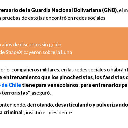
versario de la Guardia Nacional Bolivariana (GNB)
, el 
 pruebas de esto las encontró en redes sociales.
o años de discursos sin guión
de SpaceX cayeron sobre la Luna
torio, compañeros militares, en las redes sociales o habrán
e entrenamiento que los pinochetistas
,
los fascistas 
o de Chile
tiene para venezolanos
,
para entrenarlos p
 terroristas
", aseguró.
onteniendo, derrotando,
desarticulando y pulverizando
a criminal
", insistió el presidente.