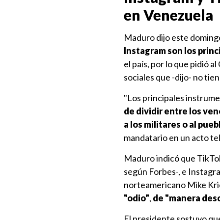
en Venezuela
Maduro dijo este doming
Instagram son los princ
el país, por lo que pidió
sociales que -dijo- no tie
"Los principales instrume
de dividir entre los ven
a los militares o al pu
mandatario en un acto te
Maduro indicó que TikTok
según Forbes-, e Instagra
norteamericano Mike Kri
"odio"
,
de "manera des
El presidente sostuvo qu