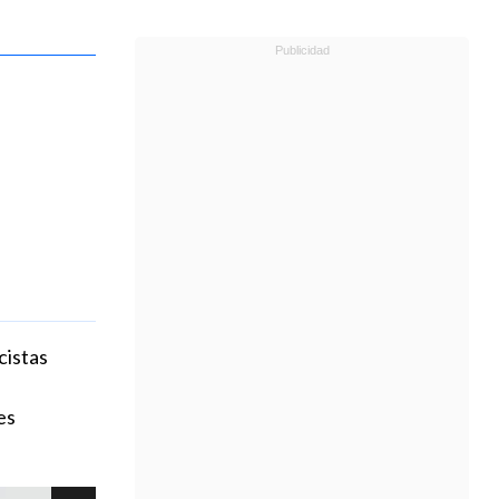
s
cistas
es