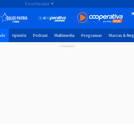
Escucha aquí ▼
ndo
Opinión
Podcast
Multimedia
Programas
Marcas & Neg