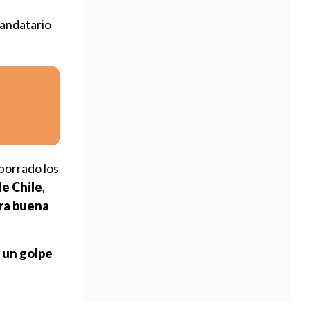
mandatario
 borrado los
de Chile
,
ara buena
 un golpe