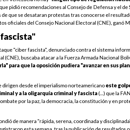
lo que pidió recomendaciones al Consejo de Defensa y el de
 de que se desataran protestas tras conocerse el resultad
tos oficiales del Consejo Nacional Electoral (CNE), ganó 
fascista"
aque "ciber fascista", denunciado contra el sistema inform
al (CNE), buscaba atacar a la Fuerza Armada Nacional Boli
dirla" para que la oposición pudiera "avanzar en sus pla
ue dirigen desde el imperialismo norteamericano
este golp
minal y a la oligarquía criminal y fascista
(...) que la FA
ombate por la paz, la democracia, la constitución y en prot
dió de manera "rápida, serena, coordinada y disciplinada"
gistraron esta semana, tras la publicación de resultados of