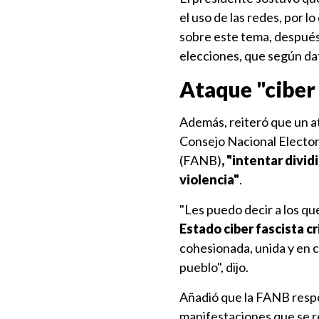
el uso de las redes, por 
sobre este tema, después
elecciones, que según da
Ataque "ciber 
Además, reiteró que un at
Consejo Nacional Elector
(FANB)
, "intentar divi
violencia"
.
"Les puedo decir a los q
Estado ciber fascista cri
cohesionada, unida y en c
pueblo", dijo.
Añadió que la FANB respon
manifestaciones que se re