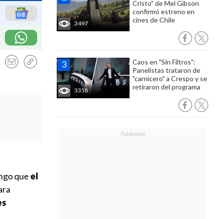
Cristo" de Mel Gibson
confirmó estreno en
cines de Chile
3497
Caos en "Sin Filtros":
Panelistas trataron de
"carnicero" a Crespo y se
retiraron del programa
3358
ingo que
el
ara
es