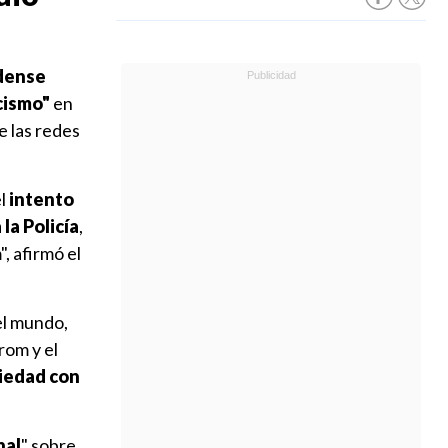
idense
cismo"
en
e las redes
el
intento
la Policía
,
, afirmó el
el mundo,
rom y el
ciedad con
nal
" sobre