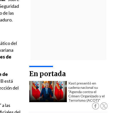
 Seguridad
o de las
Maduro.
ático del
variana
nes de
En portada
e de
NB está
Kast presentó en
ección del
cadena nacional su
"Agenda contra el
Crimen Organizado y el
Terrorismo (ACOT)"
 a las
iciales del