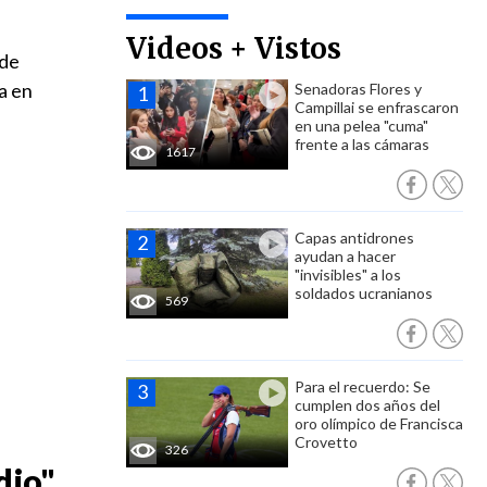
Videos + Vistos
 de
ía en
Senadoras Flores y
Campillai se enfrascaron
en una pelea "cuma"
frente a las cámaras
1617
Capas antidrones
ayudan a hacer
"invisibles" a los
soldados ucranianos
569
Para el recuerdo: Se
cumplen dos años del
oro olímpico de Francisca
Crovetto
326
dio"