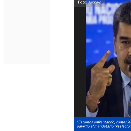
Foto:
Archivo
"Estamos enfrentando, conteniend
advirtió el mandatario "reelecto"