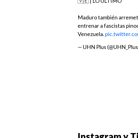
🇻🇪 | LO ÚLTIMO
Maduro también arremete 
entrenar a fascistas pinoc
Venezuela.
pic.twitter.
— UHN Plus (@UHN_Plus
Instagram y T