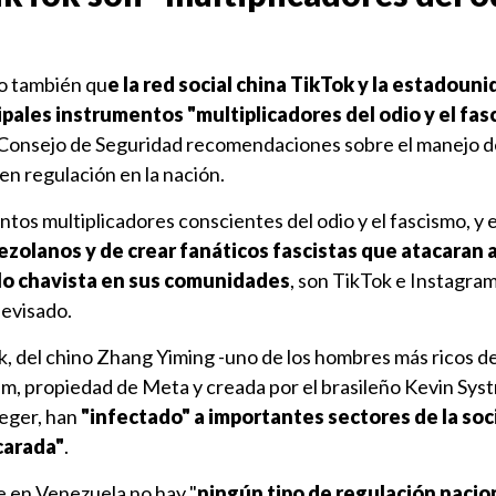
o también qu
e la red social china TikTok y la estadoun
ipales instrumentos "multiplicadores del odio y el fas
 al Consejo de Seguridad recomendaciones sobre el manejo d
nen regulación en la nación.
ntos multiplicadores conscientes del odio y el fascismo, y 
ezolanos y de crear fanáticos fascistas que atacaran a 
eblo chavista en sus comunidades
, son TikTok e Instagram"
levisado.
, del chino Zhang Yiming -uno de los hombres más ricos d
m, propiedad de Meta y creada por el brasileño Kevin Syst
eger, han
"infectado" a importantes sectores de la so
carada"
.
e en Venezuela no hay "
ningún tipo de regulación nacio