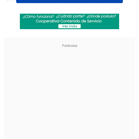
aterrizó, tras viajar en un avión de la
estatal Conviasa, en Kazán, días después
de la llegada a la ciudad rusa de su
ministro de Comunicación,
Freddy
Ñáñez
; la vicepresidenta ejecutiva, Delcy
Rodríguez, y el canciller,
Yván Gil.
Revisa también
El tifón Dolphin obligó a evacuar a más de
215.000 personas en Shanghái
Más de 4.300 personas han muerto en el
Líbano desde inicio de ofensiva israelí en
marzo
"Quiero transmitir un saludo desde el