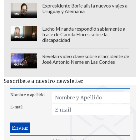
Expresidente Boric alista nuevos viajes a
Uruguay y Alemania
8114
Lucho Miranda respondió sabiamente a
frase de Camila Flores sobre la
8057
discapacidad
Revelan video clave sobre el accidente de
José Antonio Neme en Las Condes
5944
Suscríbete a nuestro newsletter
Nombre y apellido
En este sentido, espera que el grupo
otorgue a estos países
"la posibilidad de
E-mail
acceder a otra economía, que no se
maneje en base a las sanciones y los
chantajes"
, en referencia a las medidas