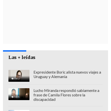
las declaraciones del funcionario
europeo en las que aludió a
la salida del
país del abanderado de la oposición
mayoritaria, Edmundo González Urrutia
-está
en España desde hace una semana
,
donde ha solicitado asilo-, y también a
las "mil limitaciones" a las que -dijo-
están sometidos los partidos políticos.
Las + leídas
Expresidente Boric alista nuevos viajes a
Uruguay y Alemania
7953
Lucho Miranda respondió sabiamente a
frase de Camila Flores sobre la
7455
discapacidad