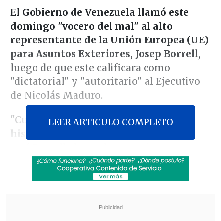
El
Gobierno de Venezuela llamó este
domingo "vocero del mal" al alto
representante de la Unión Europea (UE)
para Asuntos Exteriores, Josep Borrell
,
luego de que este calificara como
"dictatorial" y "autoritario" al Ejecutivo
de Nicolás Maduro.
"Cuando decimos
el basural de la
LEER ARTICULO COMPLETO
historia
, nos referimos al lugar donde
está Borrell ahora, de entrevista en
entrevista,
vocero del mal
, una retirada
de la política con las manos manchadas
de sangre,
doblemente fracasado en sus
intentos por dañar al pueblo
venezolano
, inventando Gobiernos