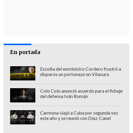
FRANCIA RECOMIENDA A SUS
CIUDADANOS NO VIAJAR A VENEZUELA
En paralelo, el
Gobierno de Francia
recomendó a sus ciudadanos evitar
desplazamientos a Venezuela salvo por
En portada
"motivos de fuerza mayor"
e instó a los
franceses que ya están en el país
Escolta del exministro Cordero frustró a
sudamericano a alejarse de "cualquier
disparos un portonazo en Vitacura
manifestación de cariz político".
Colo Colo anunció acuerdo para el fichaje
La recomendación a los viajeros,
del defensa Iván Román
publicada este domingo, fue emitida por
el centro de crisis y de apoyo del
Carmona viajó a Cuba por segunda vez
este año y se reunió con Díaz-Canel
ministerio de Exteriores de Francia,
después del
arresto de tres