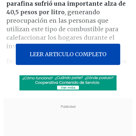
parafina sufrió una importante alza de
40,5 pesos por litro
, generando
preocupación en las personas que
utilizan este tipo de combustible para
calefaccionar los hogares durante el
invierno.
LEER ARTICULO COMPLETO
De esta manera, en algunos servicentros
el precio por litro superó los 1.150 pesos,
lejos de los 1.000 en que se mantuvo en
inviernos anteriores.
Revisa también
Escolta del exministro Cordero frustró a
disparos un portonazo en Vitacura