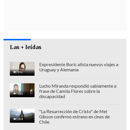
"Es decir, se observa que hay una
tendencia al alza en cuanto al precio de
pared de importación,
que termina
incidiendo en forma relevante en
cuanto al precio del consumidor final
, y
también en medio de la depreciación del
Las + leídas
tipo de cambio, que vemos que hoy está
en niveles en torno a 940 por dólar",
complementó el experto.
Expresidente Boric alista nuevos viajes a
Uruguay y Alemania
7946
Lucho Miranda respondió sabiamente a
frase de Camila Flores sobre la
7432
discapacidad
"La Resurrección de Cristo" de Mel
Gibson confirmó estreno en cines de
5384
Chile