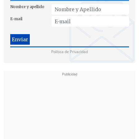
"Renovamos nuiestro compromiso:
Nombre y apellido
Democracia y derechos humanos
E-mail
siempre, en nuestra patria y en todos
los lugares del mundo
", finalizó el
Mandatario.
Política de Privacidad