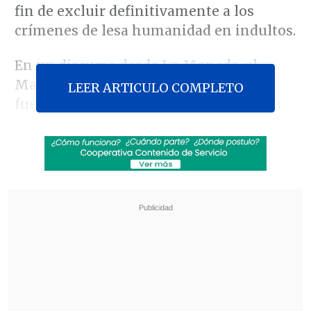
fin de excluir definitivamente a los
crímenes de lesa humanidad en indultos.
En un discurso desde La Moneda, el
Mandatario recordó que "estos muros
LEER ARTICULO COMPLETO
fueron testigos de cómo la traición y la
infamia se impusieron sobre el pueblo",
añadiendo que
"la muerte, la
desaparición y el exterminio de
compatriotas por pensar distinto nunca
es la última alternativa".
Revisa también
Colombiano fue asesinado a balazos en un cité
de La Cisterna