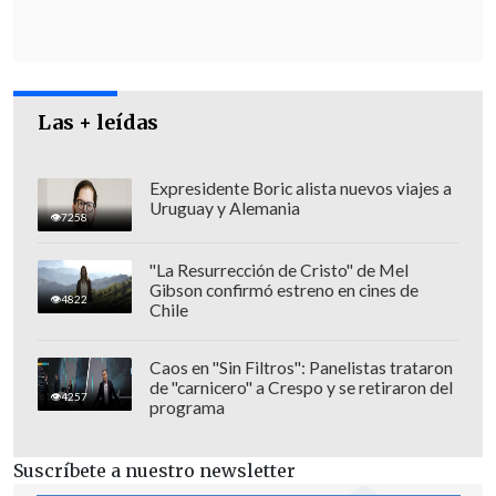
Las + leídas
Expresidente Boric alista nuevos viajes a
Uruguay y Alemania
7258
"La Resurrección de Cristo" de Mel
Además, confirmó que
se le dará suma
Gibson confirmó estreno en cines de
4822
urgencia al proyecto ingresado durante
Chile
el Gobierno de Michelle Bachelet que
busca excluir de la amnistía e indultos a
Caos en "Sin Filtros": Panelistas trataron
de "carnicero" a Crespo y se retiraron del
los crímenes de lesa humanidad
,
4257
programa
derogando efectivamente la Ley de
Amnistía.
Suscríbete a nuestro newsletter