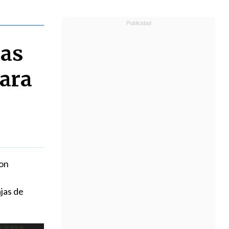
ias
para
ron
ajas de