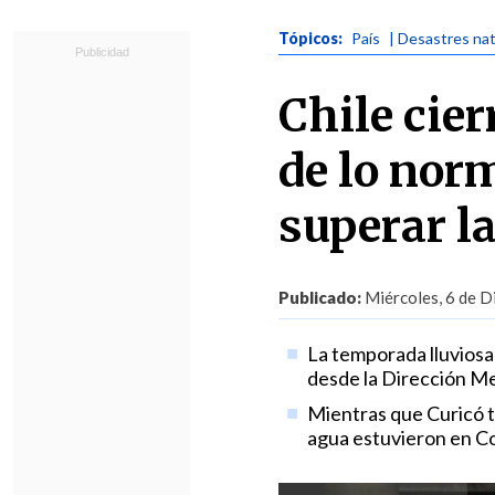
Tópicos:
País
| Desastres na
Chile cier
de lo nor
superar l
Publicado:
Miércoles, 6 de D
La temporada lluviosa
desde la Dirección M
Mientras que Curicó tu
agua estuvieron en C