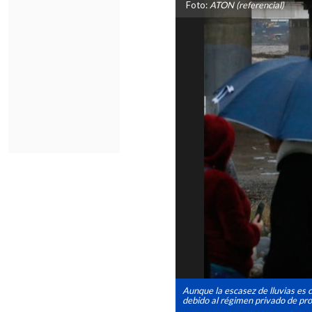
Foto:
ATON (referencial)
Aunque la escasez de lluvias es c
debido al régimen privado de pr