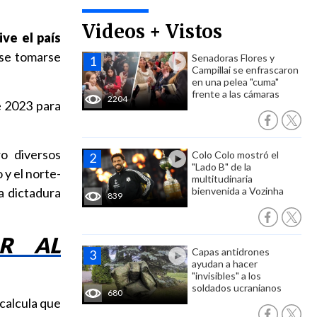
Videos + Vistos
ve el país
ese tomarse
Senadoras Flores y
Campillai se enfrascaron
en una pelea "cuma"
frente a las cámaras
2204
e 2023 para
ro diversos
Colo Colo mostró el
"Lado B" de la
 y el norte-
multitudinaria
a dictadura
bienvenida a Vozinha
839
AR AL
Capas antidrones
ayudan a hacer
"invisibles" a los
soldados ucranianos
680
 calcula que