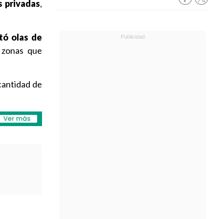
s privadas
,
tó olas de
 zonas que
cantidad de