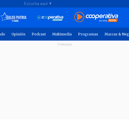
Escucha aquí ▼
ndo
Opinión
Podcast
Multimedia
Programas
Marcas & Neg