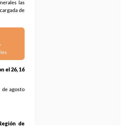
nerales las
ncargada de
o
eles
n el 26, 16
s de agosto
Región de