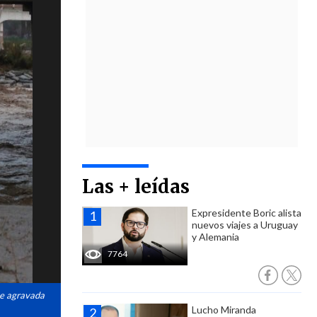
Las + leídas
Expresidente Boric alista
nuevos viajes a Uruguay
y Alemania
7764
 ve agravada
Lucho Miranda