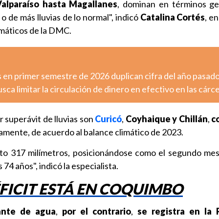
alparaíso hasta Magallanes
, dominan en términos ge
o de más lluvias de lo normal", indicó
Catalina Cortés
, e
limáticos de la DMC.
 en primer semestre de 2026 duplican cifra del año pasad
sca limitar la circulación de dinero en efectivo en las cárc
 superávit de lluvias son
Curicó
,
Coyhaique y Chillán
,
co
vamente, de acuerdo al balance climático de 2023.
sto 317 milímetros, posicionándose como el segundo me
 74 años", indicó la especialista.
FICIT ESTÁ EN COQUIMBO
tante de agua
,
por el contrario
,
se registra en la 