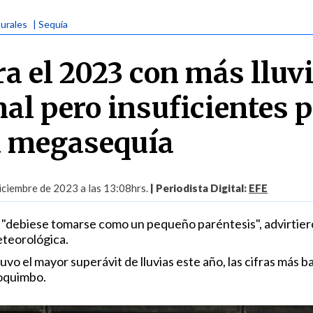
turales
| Sequía
ra el 2023 con más lluv
mal pero insuficientes 
a megasequía
iciembre de 2023 a las 13:08hrs.
| Periodista Digital:
EFE
 "debiese tomarse como un pequeño paréntesis", advirtie
eteorológica.
vo el mayor superávit de lluvias este año, las cifras más b
oquimbo.