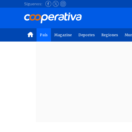
Síguenos:
País
Magazine
Deportes
Regiones
Mu