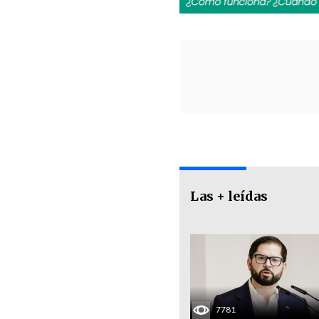
Las + leídas
7781