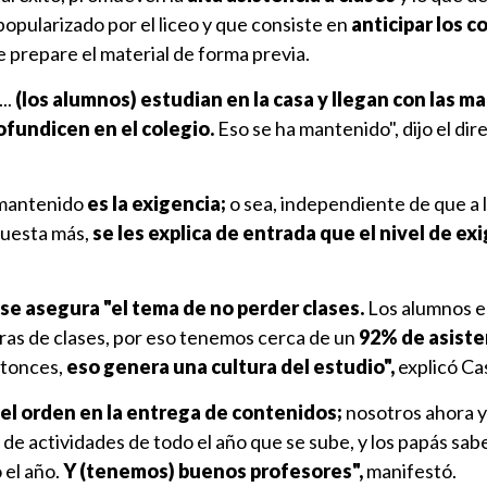
opularizado por el liceo y que consiste en
anticipar los c
te prepare el material de forma previa.
..
(los alumnos) estudian en la casa y llegan con las ma
ofundicen en el colegio.
Eso se ha mantenido", dijo el dir
mantenido
es la exigencia;
o sea, independiente de que a 
cuesta más,
se les explica de entrada que el nivel de ex
se asegura "el tema de no perder clases.
Los alumnos 
oras de clases, por eso tenemos cerca de un
92% de asiste
ntonces,
eso genera una cultura del estudio",
explicó Cas
el orden en la entrega de contenidos;
nosotros ahora 
de actividades de todo el año que se sube, y los papás sa
 el año.
Y (tenemos) buenos profesores",
manifestó.