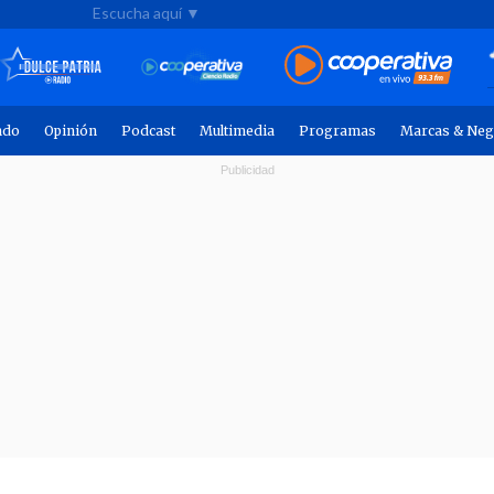
Escucha aquí ▼
ndo
Opinión
Podcast
Multimedia
Programas
Marcas & Neg