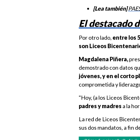
[Lea también]
PAES
El destacado 
Por otro lado,
entre los 
son Liceos Bicentenari
Magdalena Piñera,
pres
demostrado con datos q
jóvenes, y en el corto p
comprometida y liderazgo 
"Hoy, (a los Liceos Bicent
padres y madres
a la hor
La red de Liceos Bicente
sus dos mandatos, a fin d