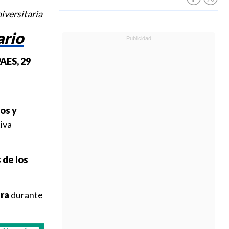
iversitaria
ario
AES, 29
ños y
iva
 de los
era
durante