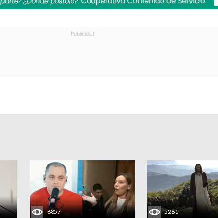
6857
5281