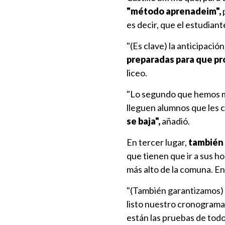
"método aprenadeim",
p
es decir, que el estudian
"(Es clave) la anticipación.
preparadas para que pr
liceo.
"Lo segundo que hemos 
lleguen alumnos que les 
se baja",
añadió.
En tercer lugar,
también 
que tienen que ir a sus h
más alto de la comuna. E
"(También garantizamos)
listo nuestro cronograma 
están las pruebas de todo