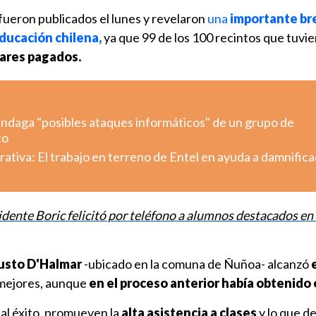
fueron publicados el lunes y revelaron
una
importante br
ducación chilena,
ya que 99 de los 100 recintos que tuvi
lares pagados.
indaga "posibles ataques informáticos" de un grupo de
co
tiva: El trabajo en terreno de Entel en ayuda a damnific
idente Boric felicitó por teléfono a alumnos destacados en
usto D'Halmar
-ubicado en la comuna de Ñuñoa- alcanzó
e
 mejores, aunque
en el proceso anterior había obtenido e
tal éxito, promueven la
alta asistencia a clases
y lo que d