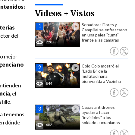
ontenidos;
Videos + Vistos
Senadoras Flores y
terias
Campillai se enfrascaron
ector del
en una pelea "cuma"
frente a las cámaras
2207
lo mejor
igencia no
Colo Colo mostró el
"Lado B" de la
multitudinaria
bienvenida a Vozinha
844
entienden
ncia,
el
tillo.
Capas antidrones
ayudan a hacer
ya tenemos
"invisibles" a los
ben dónde
soldados ucranianos
682