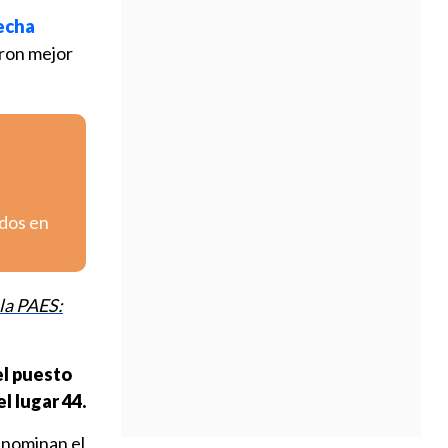
echa
eron mejor
ados en
 la PAES:
l puesto
l lugar 44.
enominan el