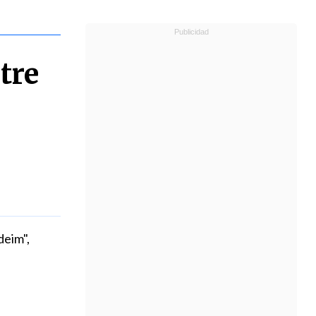
tre
deim",