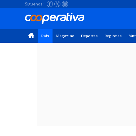
Síguenos:
País
Magazine
Deportes
Regiones
Mu