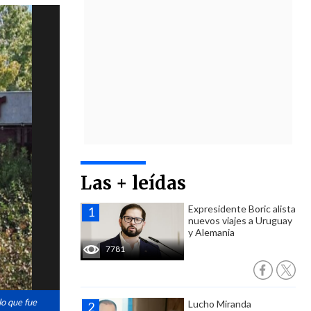
Las + leídas
Expresidente Boric alista
nuevos viajes a Uruguay
y Alemania
7781
lo que fue
Lucho Miranda