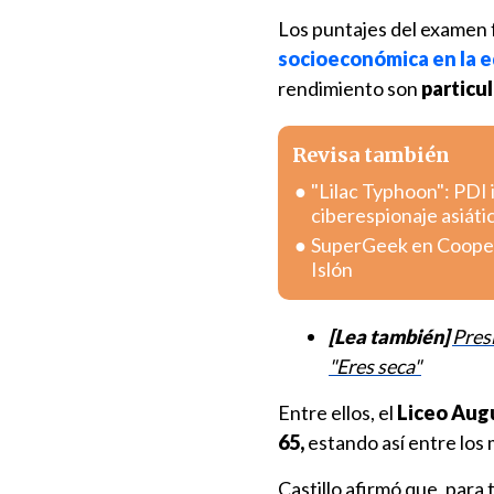
Los puntajes del examen 
socioeconómica en la e
rendimiento son
particu
Revisa también
"Lilac Typhoon": PDI 
ciberespionaje asiáti
SuperGeek en Coopera
Islón
[Lea también]
Pres
"Eres seca"
Entre ellos, el
Liceo Aug
65,
estando así entre los
Castillo afirmó que, para 