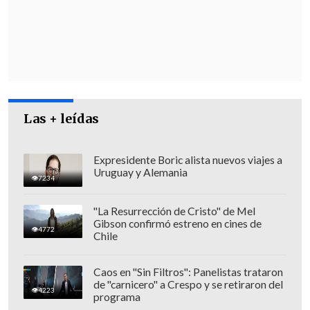
la cartera de Educación no prosperó,
misma definición que tuvieron las otras
tres acusaciones constitucionales
presentadas a ministros del Gobierno de
Gabriel Boric.
Las + leídas
Revisa también
Colombiano fue asesinado a balazos en un cité
Expresidente Boric alista nuevos viajes a
de La Cisterna
Uruguay y Alemania
7234
Kast arribó a Colombia para asistir a la
asunción de Abelardo de la Espriella
"La Resurrección de Cristo" de Mel
Gibson confirmó estreno en cines de
4772
Chile
Caos en "Sin Filtros": Panelistas trataron
de "carnicero" a Crespo y se retiraron del
4223
programa