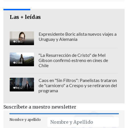
Las + leídas
Expresidente Boric alista nuevos viajes a
Uruguay y Alemania
5985
"La Resurrección de Cristo" de Mel
Gibson confirmó estreno en cines de
Los jóvenes fueron dispersados en la
3588
Chile
calle Rondizzoni
, en un procedimiento
que fue explicado por el
coronel Álvaro
Caos en "Sin Filtros": Panelistas trataron
de "carnicero" a Crespo y se retiraron del
Fuenzalida
.
3412
programa
"Se utilizó el medio de dispersión con
Suscríbete a nuestro newsletter
personal de Fuerzas Especiales en forma
gradual. Se aplicaron todos los
Nombre y apellido
protocolos, se les advirtió que no podían