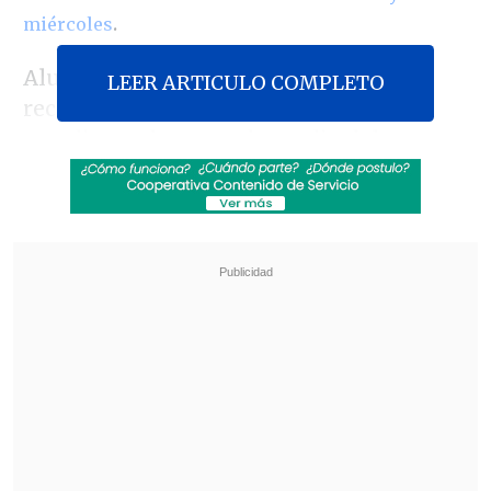
.
miércoles
Alumnos del Instituto Nacional
LEER ARTICULO COMPLETO
reclamaban por la detención de un
estudiante de segundo medio del
establecimiento que, afirman, respondió
a un "montaje".
Revisa también
Estallido social: Gobierno confirmó que
"pronto" resolverá las solicitudes de indulto
Corte ratificó destitución de enfermera que
viajó al extranjero durante licencia por hijo
gravemente enfermo