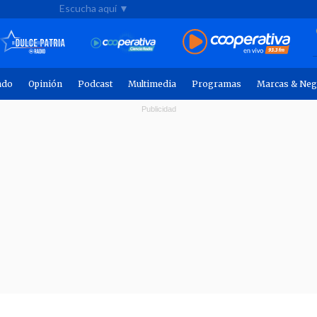
Escucha aquí ▼
ndo
Opinión
Podcast
Multimedia
Programas
Marcas & Neg