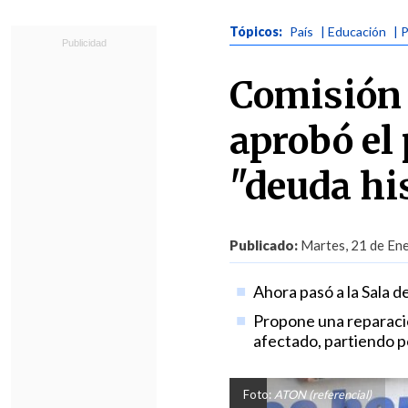
Tópicos:
País
| Educación
| 
Comisión 
aprobó el 
"deuda hi
Publicado:
Martes, 21 de Ene
Ahora pasó a la Sala d
Propone una reparación
afectado, partiendo p
Foto:
ATON (referencial)