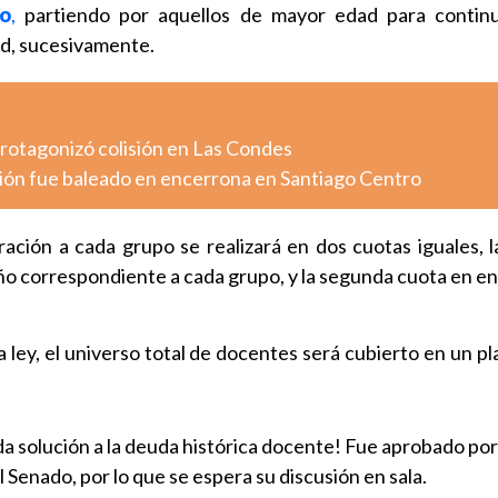
do
,
partiendo por aquellos de mayor edad para continu
d, sucesivamente.
otagonizó colisión en Las Condes
ión fue baleado en encerrona en Santiago Centro
ación a cada grupo se realizará en dos cuotas iguales, l
ño correspondiente a cada grupo, y la segunda cuota en en
a ley, el universo total de docentes será cubierto en un p
a solución a la deuda histórica docente! Fue aprobado por
Senado, por lo que se espera su discusión en sala.