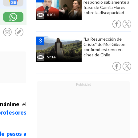
respondió sabiamente a
frase de Camila Flores
sobre la discapacidad
6104
"La Resurrección de
Cristo" de Mel Gibson
confirmó estreno en
cines de Chile
5214
unánime
el
profesores
.
de pesos a