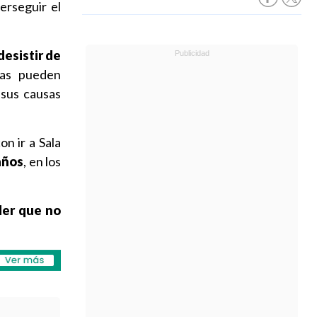
erseguir el
desistir de
nas pueden
 sus causas
n ir a Sala
años
, en los
der que no