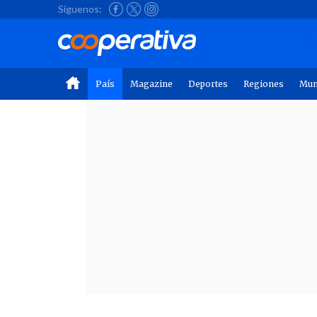
Síguenos:
País
Magazine
Deportes
Regiones
Mu