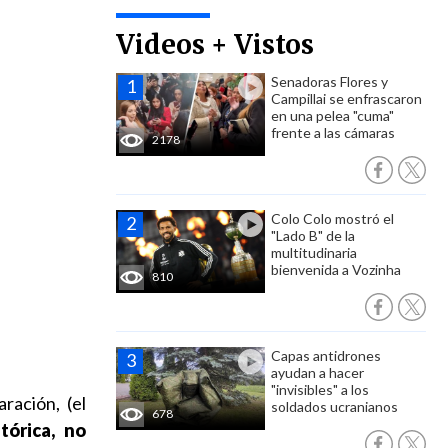
Videos + Vistos
Senadoras Flores y
Campillai se enfrascaron
en una pelea "cuma"
frente a las cámaras
2178
Colo Colo mostró el
"Lado B" de la
multitudinaria
bienvenida a Vozinha
810
Capas antidrones
ayudan a hacer
"invisibles" a los
ración, (el
soldados ucranianos
678
tórica, no