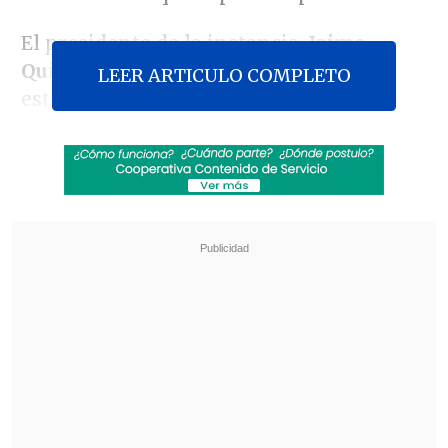
El presidente de la instancia,
Jaime
Quintana
(PPD), indicó que "creo que
LEER ARTICULO COMPLETO
estamos muy cerca de la mitad de las
indicaciones, aquí
hay un número muy
significativo, cerca de 240 indicaciones
presentadas,
algunas habían sido
declaradas inconstitucionales".
Revisa también
Chile y Marruecos firmaron acuerdo para
facilitar comercio de alimentos
Megaoperativo policial a nivel nacional dejó
más de 1.300 detenidos y miles de controles
preventivos