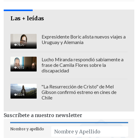
Las + leídas
Expresidente Boric alista nuevos viajes a
Uruguay y Alemania
7820
Lucho Miranda respondió sabiamente a
frase de Camila Flores sobre la
Ignacio Walker
(DC) explicó que "hoy
7072
discapacidad
día se discutió otra cosa en el contexto
de la carrera docente, es decir, si pueden
"La Resurrección de Cristo" de Mel
Gibson confirmó estreno en cines de
las escuelas contratar una asesoría
5334
Chile
externa, por ejemplo una sociedad de
profesionales jóvenes expertos en
Suscríbete a nuestro newsletter
educación para perfeccionar y mejorar el
sistema de información".
Nombre y apellido