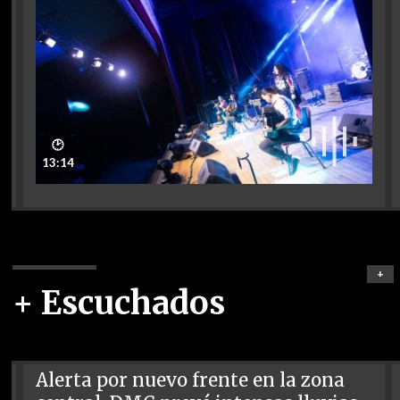
🕑
13:14
+
+ Escuchados
Alerta por nuevo frente en la zona