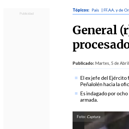
Tópicos:
País
| FF.AA. y de O
General (
procesado
Publicado:
Martes, 5 de Abri
El ex jefe del Ejército
Peñalolén hacia la ofi
Es indagado por ocho 
armada.
Foto:
Captura