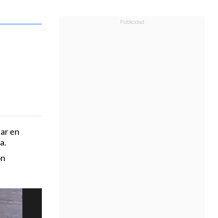
tar en
a.
ón