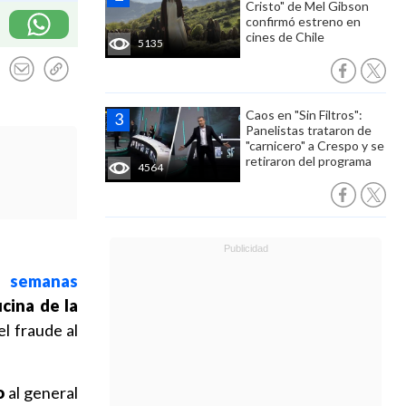
Cristo" de Mel Gibson
confirmó estreno en
cines de Chile
5135
Caos en "Sin Filtros":
Panelistas trataron de
"carnicero" a Crespo y se
retiraron del programa
4564
o semanas
icina de la
el fraude al
o
al general