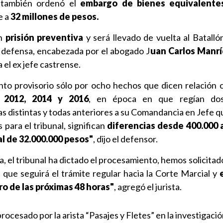
d también ordenó el
embargo de bienes equivalente
e a
32 millones de pesos.
en
prisión preventiva
y será llevado de vuelta al Batalló
Su defensa, encabezada por el abogado J
uan Carlos Manr
a el ex jefe castrense.
to provisorio sólo por ocho hechos que dicen relación c
, 2012, 2014 y 2016
, en época en que regían dos
 distintas y todas anteriores a su Comandancia en Jefe qu
 para el tribunal, significan
diferencias desde 400.000 a
l de 32.000.000 pesos"
, dijo el defensor.
, el tribunal ha dictado el procesamiento, hemos solicitado
la que seguirá el trámite regular hacia la Corte Marcial y
e
o de las próximas 48 horas"
, agregó el jurista.
rocesado por la arista “Pasajes y Fletes” en la investigaci