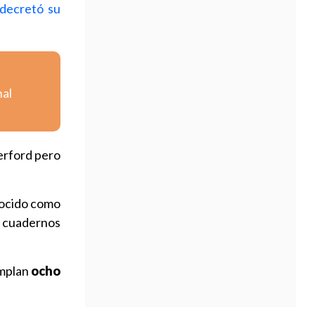
decretó su
nal
erford pero
nocido como
6 cuadernos
emplan
ocho