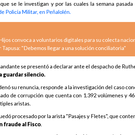
 que se le investigan y por las cuales la semana pasada
e Policía Militar, en Peñalolén.
jos convoca a voluntarios digitales para su colecta nacio
r Tapusa: "Debemos llegar a una solución conciliatoria"
omandante se presentó a declarar ante el despacho de Ruth
a guardar silencio.
denó su renuncia, responde a la investigación del caso co
mado de corrupción que cuenta con 1.392 volúmenes y 4
iples aristas.
uedó procesado por la arista "Pasajes y Fletes", que cont
 fraude al Fisco
.