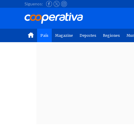
Síguenos:
País
Magazine
Deportes
Regiones
Mu