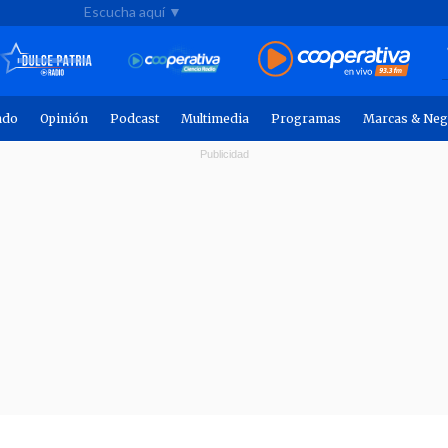
Escucha aquí ▼
ndo
Opinión
Podcast
Multimedia
Programas
Marcas & Neg