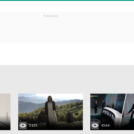
5135
4564