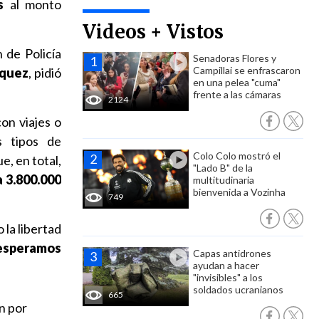
s
al monto
Videos + Vistos
n de Policía
Senadoras Flores y
Campillai se enfrascaron
íquez
, pidió
en una pelea "cuma"
frente a las cámaras
2124
on viajes o
 tipos de
Colo Colo mostró el
e, en total,
"Lado B" de la
 3.800.000
multitudinaria
bienvenida a Vozinha
749
 la libertad
speramos
Capas antidrones
ayudan a hacer
"invisibles" a los
soldados ucranianos
665
ón por