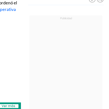
ordenó el
erativa