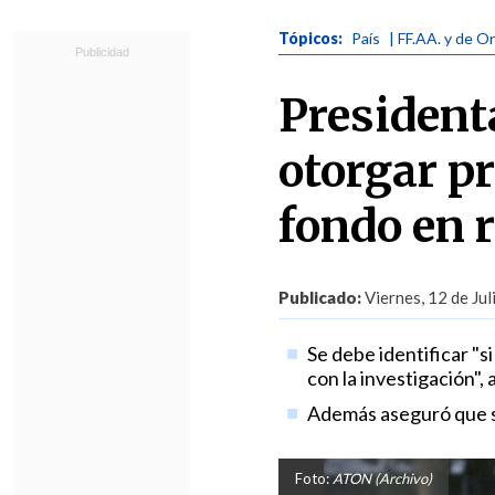
Tópicos:
País
| FF.AA. y de O
Presidenta
otorgar pr
fondo en 
Publicado:
Viernes, 12 de Jul
Se debe identificar "s
con la investigación"
Además aseguró que se
Foto:
ATON (Archivo)