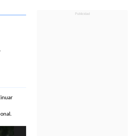
l
tinuar
onal.