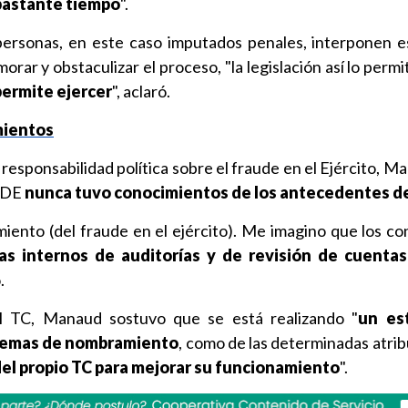
bastante tiempo
".
personas, en este caso imputados penales, interponen e
rar y obstaculizar el proceso, "la legislación así lo permi
 permite ejercer
", aclaró.
mientos
 responsabilidad política sobre el fraude en el Ejército, M
 CDE
nunca tuvo conocimientos de los antecedentes de
iento (del fraude en el ejército). Me imagino que los co
as internos de auditorías y de revisión de cuentas
.
el TC, Manaud sostuvo que se está realizando "
un es
stemas de nombramiento
, como de las determinadas atrib
del propio TC para mejorar su funcionamiento
".