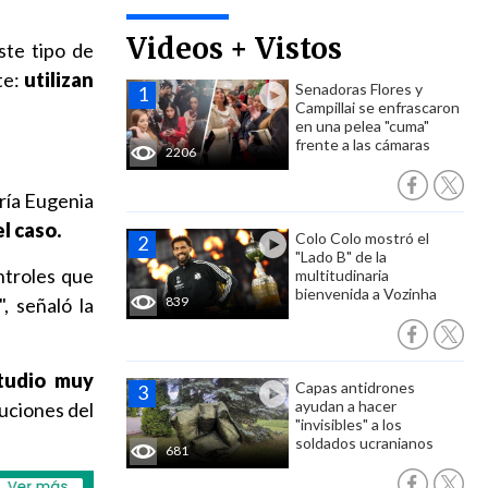
Videos + Vistos
ste tipo de
te:
utilizan
Senadoras Flores y
Campillai se enfrascaron
en una pelea "cuma"
frente a las cámaras
2206
aría Eugenia
l caso.
Colo Colo mostró el
"Lado B" de la
ntroles que
multitudinaria
bienvenida a Vozinha
", señaló la
839
tudio muy
Capas antidrones
ayudan a hacer
uciones del
"invisibles" a los
soldados ucranianos
681