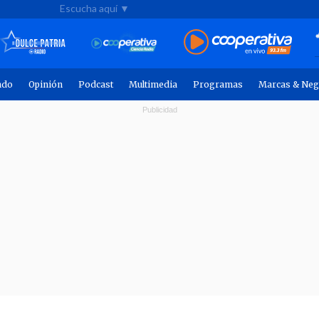
Escucha aquí ▼
ndo
Opinión
Podcast
Multimedia
Programas
Marcas & Neg