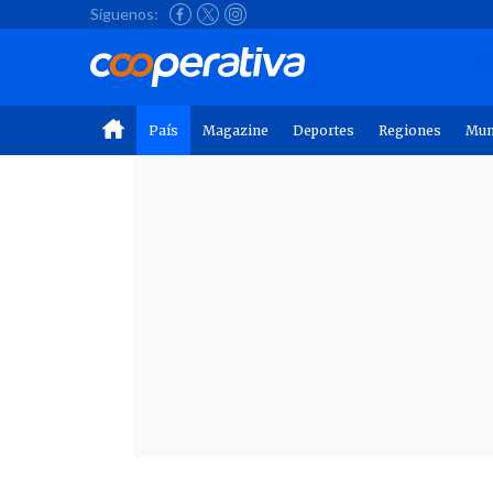
Síguenos:
País
Magazine
Deportes
Regiones
Mu