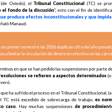
 (de Oviedo), el
Tribunal Constitucional
(TC) se pron
 el fondo de la discusión
", esto con el fin de identifica
que produce efectos inconstitucionales y que impida
señaló Manaud.
 en primer semestre de 2026 duplican cifra del año pasad
sca limitar la circulación de dinero en efectivo en las cárc
rminos en que se han pedido las suspensiones por parte de
resoluciones se refieren a aspectos determinados
(o
everó.
que ha sufrido el proceso en el Tribunal Constitucional, l
l TC está excedido de sobrecarga de trabajo,
es norm
co caso
. Hay muchas suspensiones
de procedimient