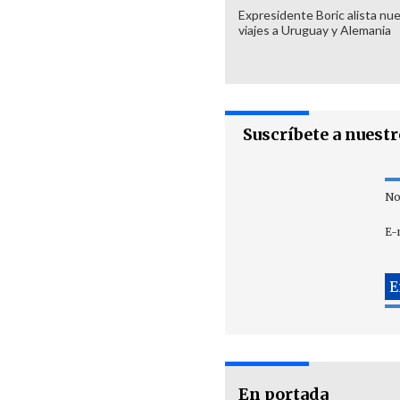
Expresidente Boric alista nu
viajes a Uruguay y Alemania
Suscríbete a nuest
No
E-
En portada