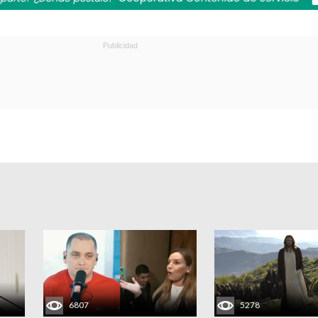
6807
5278