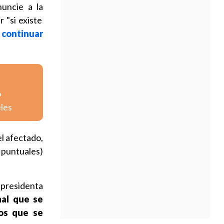
uncie a la
r "si existe
 continuar
o
eles
l afectado,
 puntuales)
a presidenta
al que se
os que se