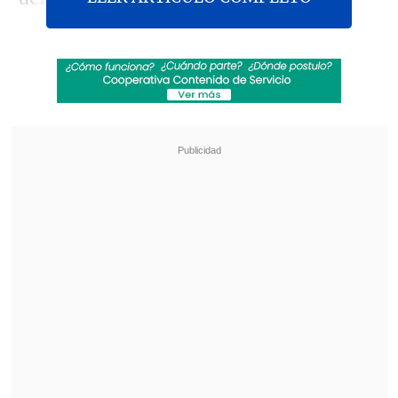
Iturriaga planteó sus reparos respecto al
déficit de la propuesta que tiene para
financiar a los soldados profesionales
de tropa
, explicando que
no se trata de
que el dinero no cubra el pago a los que
hay
, sino que
no alcanza para contratar
más personal
y cubrir las plazas
establecidas por ley.
Revisa también
Estallido social: Gobierno confirmó que
"pronto" resolverá las solicitudes de indulto
Corte ratificó destitución de enfermera que
viajó al extranjero durante licencia por hijo