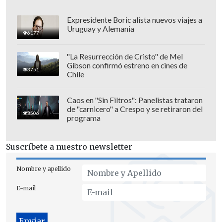
Expresidente Boric alista nuevos viajes a
Uruguay y Alemania
6177
"La Resurrección de Cristo" de Mel
Gibson confirmó estreno en cines de
3751
Chile
Caos en "Sin Filtros": Panelistas trataron
de "carnicero" a Crespo y se retiraron del
3506
programa
Suscríbete a nuestro newsletter
En ese sentido,
Iturriaga advirtió que
"yo solamente lo dejo como constancia,
Nombre y apellido
porque de repente se nos piden tareas
E-mail
extras, estados de excepción, etcétera, y
por supuesto que todo tiene un límite".