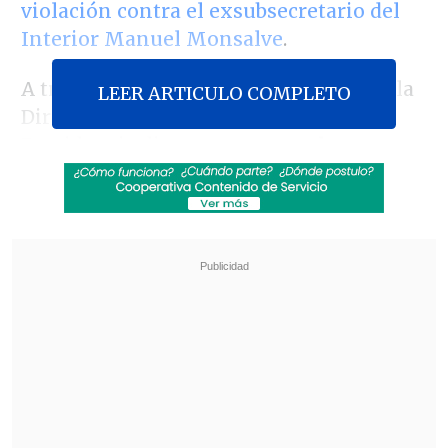
violación contra el exsubsecretario del
Interior Manuel Monsalve
.
A través de un comunicado de prensa, la
LEER ARTICULO COMPLETO
Dirección de Comunicaciones de la
Presidencia dio a conocer que
la
diligencia tuvo lugar en la oficina del
Mandatario
, y fue gestionada por él
mismo
de manera voluntaria
.
Revisa también
Carmona viajó a Cuba por segunda vez este
año y se reunió con Díaz-Canel
Megaoperativo de Carabineros y PDI dejó
1.341 detenidos a nivel nacional