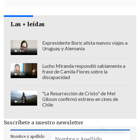
importante hacerlo presencialmente
",
destacó más tarde la
vocera de Gobierno,
Las + leídas
Camila Vallejo
.
Expresidente Boric alista nuevos viajes a
Uruguay y Alemania
7906
Lucho Miranda respondió sabiamente a
frase de Camila Flores sobre la
7331
discapacidad
"La Resurrección de Cristo" de Mel
Gibson confirmó estreno en cines de
5372
Chile
Suscríbete a nuestro newsletter
En la misma oportunidad,
el sucesor de
Nombre y apellido