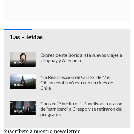
contingencia y del uso político
",
emplazó Monsalve.
Con todo, el ministro (s) relevó que "el
Gobierno va a insistir, de manera
Las + leídas
porfiada, en que
lo que se requiere en
materia de seguridad son políticas de
Estado, colaboración, unidad y hechos
Expresidente Boric alista nuevos viajes a
Uruguay y Alemania
concretos
".
7251
"La Resurrección de Cristo" de Mel
Gibson confirmó estreno en cines de
4802
Chile
Caos en "Sin Filtros": Panelistas trataron
de "carnicero" a Crespo y se retiraron del
4246
programa
Suscríbete a nuestro newsletter