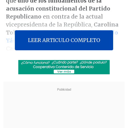
que
uno de los fundamentos de
la
acusación constitucional de
l Partido
Republicano
en contra de la actual
vicepresidenta de la República,
Carolina
Tohá
, es
la bullada renuncia de Ricardo
LEER ARTICULO COMPLETO
Yáñez
a la Dirección General de
Carabineros.
"No creo que tenga fundamentos"
, dijo
el secretario de Estado sobre el libelo este
lunes, a horas de que
la bancada
opositora lo presente
en la Cámara, antes
de reflexionar que "es bien importante
que en materia de seguridad, y para el
país, como una práctica permanente,
no
buscar la utilización política de las
policías
".