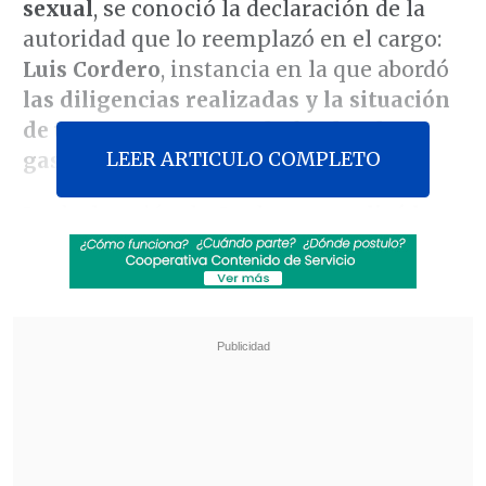
sexual
, se conoció la declaración de la
autoridad que lo reemplazó en el cargo:
Luis Cordero
, instancia en la que abordó
las diligencias realizadas y la situación
de un presunto gasto de fondos de
LEER ARTICULO COMPLETO
gastos reservados
.
La declaración de Cordero
se realizó la
mañana del 29 de octubre pasad
o, 11 días
después de asumir la repartición en
medio de la bullada salida de Monsalve
del Gobierno.
Revisa también
"Redundante" y "no del todo necesaria": las
críticas a la reforma constitucional de