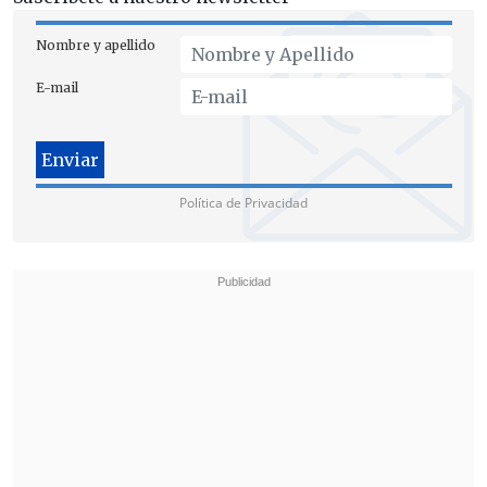
Nombre y apellido
E-mail
Según explicó la autoridad,
"esos fondos
se reciben semestralmente
.
Cada uno de
ellos es de 50 millones
. Hasta el primer
Política de Privacidad
semestre de 2024 estaban rendidas (sic)".
Pese a esto, dio cuenta que "
se encontró
en la caja fuerte una suma un poco
superior a un millón en dinero en
efectivo
(...). Respecto de los fondos de
este segundo semestre, no lo sé y se
encuentra en curso su determinación".
"
No tengo antecedente alguno
, y fue lo