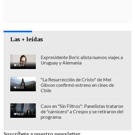
Manuel Monsalve, señalo que
ayer
mismo se abrió la caja fuerte que existe
en la oficina del subsecretario de
Interior. Lo anterior
, por cuanto el
subsecretario del Interior
tiene
Las + leídas
asignados gastos reservados
,
incluida
Ley de Inteligencia
", declaró el
Expresidente Boric alista nuevos viajes a
Uruguay y Alemania
exministro de Justicia.
7364
"La Resurrección de Cristo" de Mel
Gibson confirmó estreno en cines de
5033
Chile
Caos en "Sin Filtros": Panelistas trataron
de "carnicero" a Crespo y se retiraron del
4418
programa
Suscríbete a nuestro newsletter