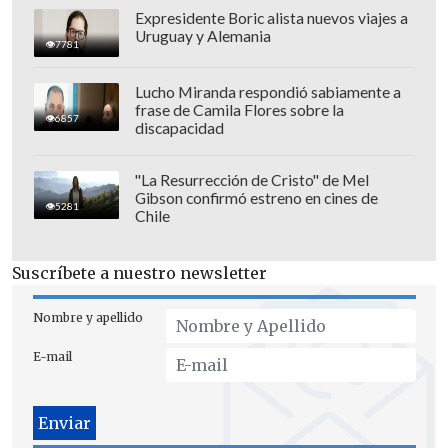
Expresidente Boric alista nuevos viajes a
Uruguay y Alemania
7781
Lucho Miranda respondió sabiamente a
frase de Camila Flores sobre la
6857
discapacidad
"La Resurrección de Cristo" de Mel
Gibson confirmó estreno en cines de
5281
Chile
Suscríbete a nuestro newsletter
Nombre y apellido
Cuando fue consultado por los excesos
E-mail
de las fuerzas de orden, Chadwick
aseguró a la prensa:
"No tengo ninguna
responsabilidad política en esto"
, pese a