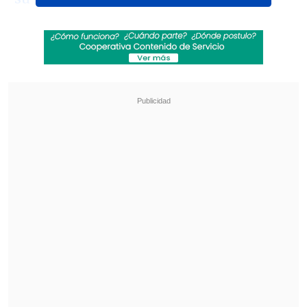
Revisa también
"Lilac Typhoon": PDI indaga "posibles ataques
informáticos" de un grupo de ciberespionaje
asiático
SuperGeek en Cooperativa: El trabajo en
terreno de Entel en ayuda a damnificados en
Islón
En el primer mandato de su primo, el
militante UDI se había desempeñado
primero como ministro secretario
general de Gobierno (2011-2012) y luego
tomó el mando del Ministerio de Interior
(2012-2014).