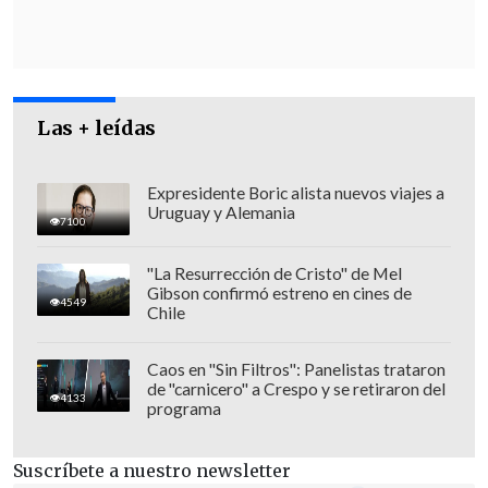
"Tenemos mucha esperanza en
Rodrigo Delgado, porque tiene mucha
calle"
"Creo que el país necesita y pide que la
Las + leídas
policía proteja a las personas", afirmó el
diputado RD
Jorge Brito
, llamando a que
Expresidente Boric alista nuevos viajes a
Delgado corrija la propuesta de nuevo
Uruguay y Alemania
7100
Alto Mando para Carabineros, "y
espero
que el ministro del Interior no tema en
"La Resurrección de Cristo" de Mel
Gibson confirmó estreno en cines de
saltarse, si es necesario, la primera
4549
Chile
línea de mando
".
Caos en "Sin Filtros": Panelistas trataron
de "carnicero" a Crespo y se retiraron del
4133
programa
Suscríbete a nuestro newsletter