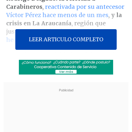
Carabineros
,
reactivada por su antecesor
Víctor Pérez hace menos de un mes
, y
la
crisis en La Araucanía
, región que
justamente en la víspera
vivió nuevos
LEER ARTICULO COMPLETO
hechos de violencia
.
Las primeras actividades oficiales del
nuevo jefe de gabinete tras el punto de
prensa de ayer miércoles fueron una
reunión con los subsecretarios de la
cartera, y al mediodía, un
encuentro con
la unidad coordinadora designada para
modificar la operación de la policía
uniformada
.
Revisa también