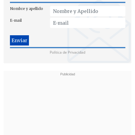
Nombre y apellido
E-mail
Política de Privacidad
Desde el oficialismo, el timonel RN,
Rafael Prohens
, también se abrió a la
posibilidad en
Cooperativa
: "no digo que
salga el general Rozas, pero obviamente
hay que evaluar la gestión, porque
estamos en un problema permanente
, y
eso puede ser un problema de
conducción".