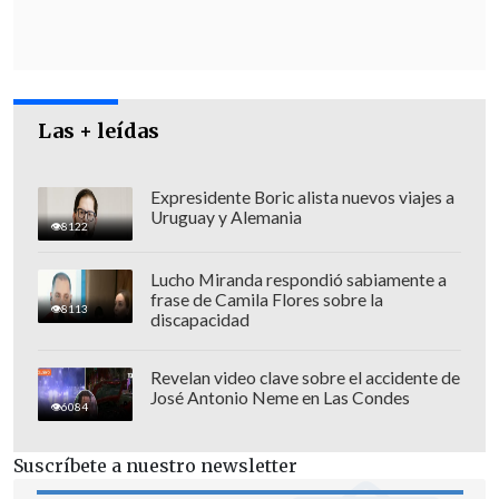
Núñez, pidió al Mandatario intervenir
en la pugna
.
Las + leídas
Expresidente Boric alista nuevos viajes a
Uruguay y Alemania
8122
Lucho Miranda respondió sabiamente a
frase de Camila Flores sobre la
8113
discapacidad
Revelan video clave sobre el accidente de
José Antonio Neme en Las Condes
6084
A su vez, la
timonel del extinto Partido
Suscríbete a nuestro newsletter
Social Cristiano, Sara Concha, emplazó