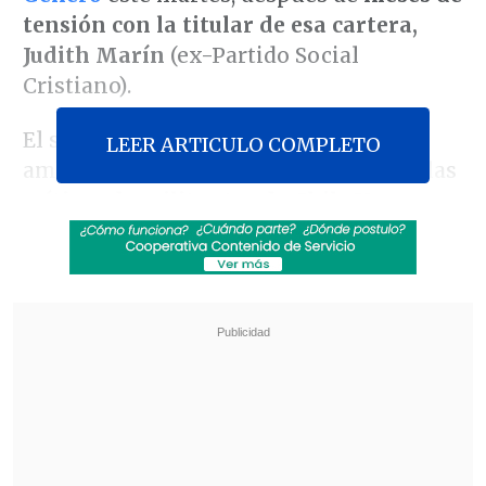
tensión con la titular de esa cartera,
Judith Marín
(ex-Partido Social
Cristiano).
El sostenido enfrentamiento entre
LEER ARTICULO COMPLETO
ambas autoridades tiene relación con las
críticas de militantes de Chile Vamos a
la ministra
por la bullada
desvinculación de
la directora de
Sernameg, Priscilla Carrasco
.
Revisa también
Así fue el intento de encerrona repelido por el
escolta del exministro Cordero
Encuestas destacan popularidad de la ACOT