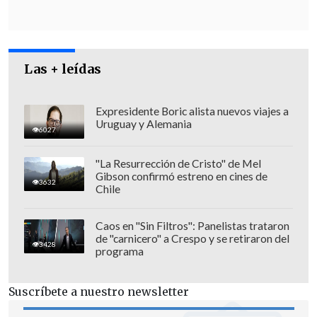
decide que va a un lugar, anuncia que va
a ir, pero no da razones por qué no va (...)
nosotros no tenemos por qué imponerle
una agenda ni enojarnos porque no
Las + leídas
venga
", aseveró Oesterheld.
Expresidente Boric alista nuevos viajes a
Uruguay y Alemania
6027
"La Resurrección de Cristo" de Mel
Gibson confirmó estreno en cines de
3632
Chile
Caos en "Sin Filtros": Panelistas trataron
de "carnicero" a Crespo y se retiraron del
3428
programa
Suscríbete a nuestro newsletter