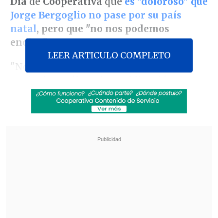
Día
de
Cooperativa
que
es "doloroso" que
Jorge Bergoglio no pase por su país
natal
, pero que "no nos podemos
enojar"
.
LEER ARTICULO COMPLETO
"No está dentro de los planes del papa
venir ahora, él no tiene obligación de
venir. Él va organizando los viajes en
función de las necesidades que hay en
cada país, en cada lugar y en función de
su agenda internacional", explicó.
Revisa también
Estallido social: Gobierno confirmó que
"pronto" resolverá las solicitudes de indulto
Corte ratificó destitución de enfermera que