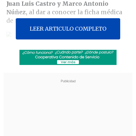
Juan Luis Castro y Marco Antonio
Núñez,
al dar a conocer la ficha médica
de Daniel Zamudio.
LEER ARTICULO COMPLETO
A través de un comunicado, el Movilh
afirmó que en la carta enviada a Enrique
Paris y al comité de ética de la instancia,
aseguran que
" el actuar y las
declaraciones de los señores diputados
son constitutivas de infracción" al
publicar "datos hospitalarios de suma
sensibilidad, en el marco de la dignidad
y privacidad que cada paciente merece".
Revisa también