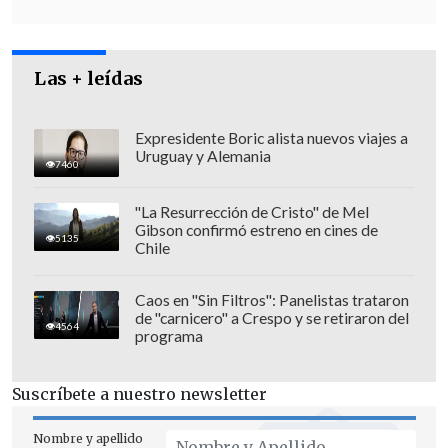
clostridium diffícile pudo haber
incidido en el deceso",
pese a que el SML
atribuyó la muerte al traumatismo
Las + leídas
craneoencefálico provocado por el
ataque del pasado 3 de marzo.
Expresidente Boric alista nuevos viajes a
Uruguay y Alemania
7460
"La Resurrección de Cristo" de Mel
Gibson confirmó estreno en cines de
5135
Chile
Caos en "Sin Filtros": Panelistas trataron
de "carnicero" a Crespo y se retiraron del
4564
programa
Suscríbete a nuestro newsletter
Nombre y apellido